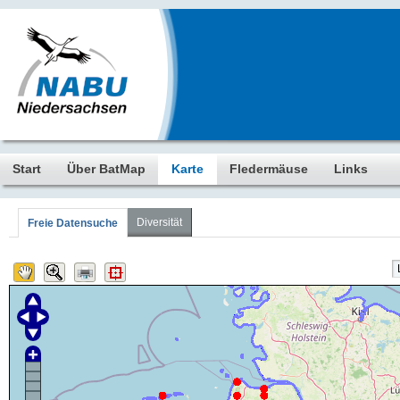
Start
Über BatMap
Karte
Fledermäuse
Links
Diversität
Freie Datensuche