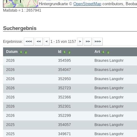
Hintergrundkarte ©
OpenStreetMap
contributors, Beob
Maßstab = 1 : 2657941
Suchergebnis
Ergebnisse:
1 - 15 von 1157
Datum
Id
Art
2026
354595
Braunes Langohr
2026
354047
Braunes Langohr
2026
352950
Braunes Langohr
2026
352723
Braunes Langohr
2026
352366
Braunes Langohr
2026
352301
Braunes Langohr
2026
352299
Braunes Langohr
2025
354057
Braunes Langohr
2025
349671
Braunes Langohr