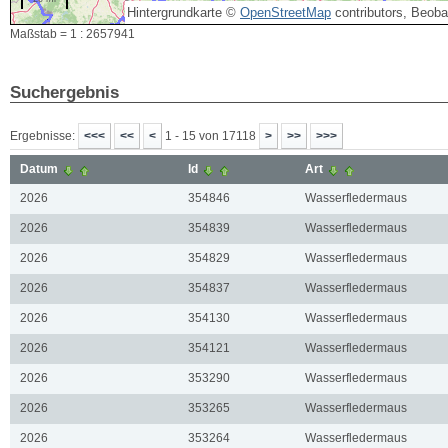
Hintergrundkarte ©
OpenStreetMap
contributors, Beob
Maßstab = 1 : 2657941
Suchergebnis
Ergebnisse:
1 - 15 von 17118
Datum
Id
Art
2026
354846
Wasserfledermaus
2026
354839
Wasserfledermaus
2026
354829
Wasserfledermaus
2026
354837
Wasserfledermaus
2026
354130
Wasserfledermaus
2026
354121
Wasserfledermaus
2026
353290
Wasserfledermaus
2026
353265
Wasserfledermaus
2026
353264
Wasserfledermaus