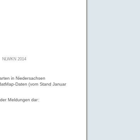
NLWKN 2014
rten in Niedersachsen
ne BatMap-Daten (vom Stand
Januar
d der Meldungen
dar: