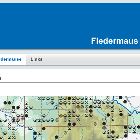
edermäuse
Links
n