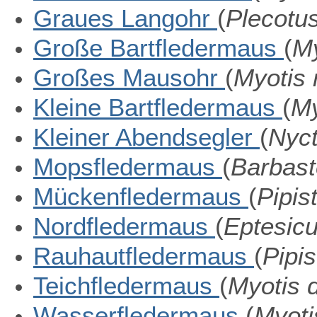
Graues Langohr
(
Plecotus
Große Bartfledermaus
(
My
Großes Mausohr
(
Myotis 
Kleine Bartfledermaus
(
My
Kleiner Abendsegler
(
Nyct
Mopsfledermaus
(
Barbast
Mückenfledermaus
(
Pipis
Nordfledermaus
(
Eptesicu
Rauhautfledermaus
(
Pipis
Teichfledermaus
(
Myotis
Wasserfledermaus
(
Myoti