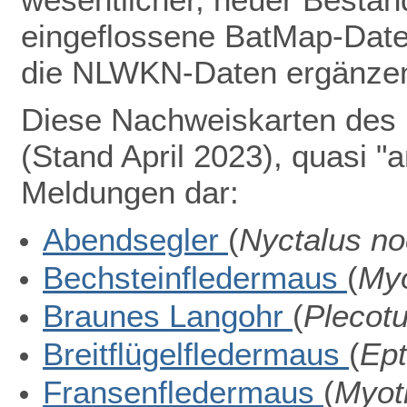
eingeflossene BatMap-Dat
die NLWKN-Daten ergänze
Diese Nachweiskarten des 
(Stand
April 2023)
, quasi "
Meldungen
dar:
Abendsegler
(
Nyctalus no
Bechsteinfledermaus
(
Myo
Braunes Langohr
(
Plecotu
Breitflügelfledermaus
(
Ept
Fransenfledermaus
(
Myoti