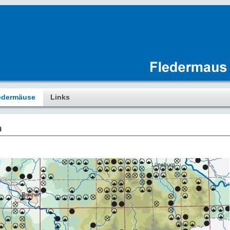
edermäuse
Links
n