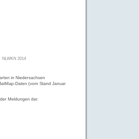
NLWKN 2014
rten in Niedersachsen
ne BatMap-Daten (vom Stand
Januar
d der Meldungen
dar: