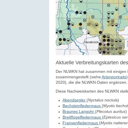
Aktuelle Verbreitungskarten 
Der NLWKN hat zusammen mit einigen k
zusammengestellt (siehe
Artenportraits
2020), die die NLWKN-Daten ergänzen.
Diese Nachweiskarten des NLWKN stelle
Abendsegler
(
Nyctalus noctula
)
Bechsteinfledermaus
(
Myotis bechst
Braunes Langohr
(
Plecotus auritus
)
Breitflügelfledermaus
(
Eptesicus ser
Fransenfledermaus
(
Myotis natterer