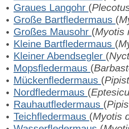
Graues Langohr
(
Plecotus
Große Bartfledermaus
(
My
Großes Mausohr
(
Myotis 
Kleine Bartfledermaus
(
My
Kleiner Abendsegler
(
Nyct
Mopsfledermaus
(
Barbast
Mückenfledermaus
(
Pipis
Nordfledermaus
(
Eptesicu
Rauhautfledermaus
(
Pipis
Teichfledermaus
(
Myotis
Wasserfledermaus
(
Myoti