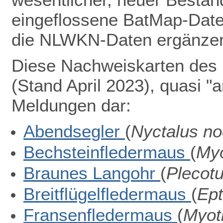
eingeflossene BatMap-Dat
die NLWKN-Daten ergänze
Diese Nachweiskarten des 
(Stand
April 2023)
, quasi "
Meldungen
dar:
Abendsegler
(
Nyctalus no
Bechsteinfledermaus
(
Myo
Braunes Langohr
(
Plecotu
Breitflügelfledermaus
(
Ept
Fransenfledermaus
(
Myoti