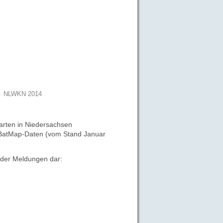
NLWKN 2014
rten in Niedersachsen
ne BatMap-Daten (vom Stand
Januar
d der Meldungen
dar: