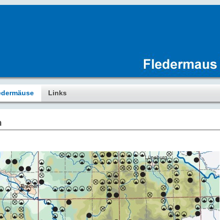
edermäuse
Links
n