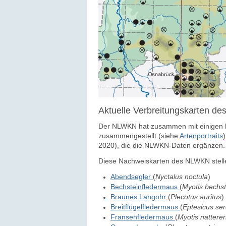
Aktuelle Verbreitungskarten 
Der NLWKN hat zusammen mit einigen k
zusammengestellt (siehe
Artenportraits
2020), die die NLWKN-Daten ergänzen.
Diese Nachweiskarten des NLWKN stelle
Abendsegler
(
Nyctalus noctula
)
Bechsteinfledermaus
(
Myotis bechst
Braunes Langohr
(
Plecotus auritus
)
Breitflügelfledermaus
(
Eptesicus ser
Fransenfledermaus
(
Myotis natterer