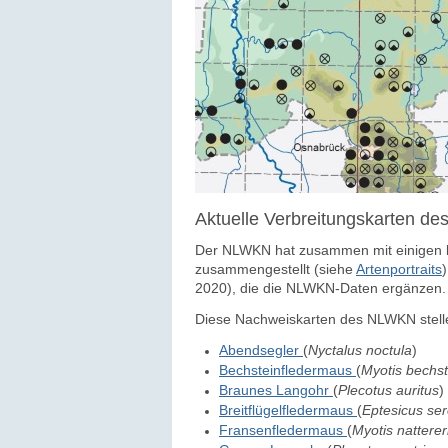
Aktuelle Verbreitungskarten 
Der NLWKN hat zusammen mit einigen k
zusammengestellt (siehe
Artenportraits
2020), die die NLWKN-Daten ergänzen.
Diese Nachweiskarten des NLWKN stelle
Abendsegler
(
Nyctalus noctula
)
Bechsteinfledermaus
(
Myotis bechst
Braunes Langohr
(
Plecotus auritus
)
Breitflügelfledermaus
(
Eptesicus ser
Fransenfledermaus
(
Myotis natterer