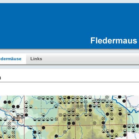
edermäuse
Links
n