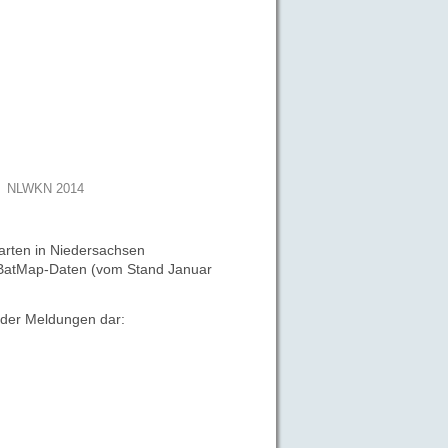
NLWKN 2014
rten in Niedersachsen
ne BatMap-Daten (vom Stand
Januar
d der Meldungen
dar: