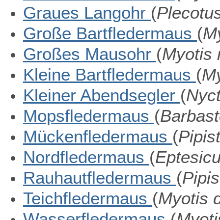
Graues Langohr
(
Plecotus
Große Bartfledermaus
(
My
Großes Mausohr
(
Myotis 
Kleine Bartfledermaus
(
My
Kleiner Abendsegler
(
Nyct
Mopsfledermaus
(
Barbast
Mückenfledermaus
(
Pipis
Nordfledermaus
(
Eptesicu
Rauhautfledermaus
(
Pipis
Teichfledermaus
(
Myotis
Wasserfledermaus
(
Myoti