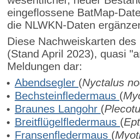
eingeflossene BatMap-Dat
die NLWKN-Daten ergänze
Diese Nachweiskarten des 
(Stand
April 2023)
, quasi "
Meldungen
dar:
Abendsegler
(
Nyctalus no
Bechsteinfledermaus
(
Myo
Braunes Langohr
(
Plecotu
Breitflügelfledermaus
(
Ept
Fransenfledermaus
(
Myoti