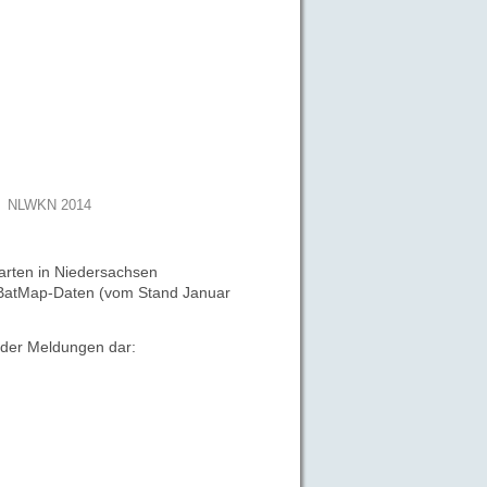
NLWKN 2014
rten in Niedersachsen
ne BatMap-Daten (vom Stand
Januar
d der Meldungen
dar: