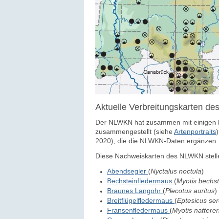
Aktuelle Verbreitungskarten 
Der NLWKN hat zusammen mit einigen k
zusammengestellt (siehe
Artenportraits
2020), die die NLWKN-Daten ergänzen.
Diese Nachweiskarten des NLWKN stelle
Abendsegler
(
Nyctalus noctula
)
Bechsteinfledermaus
(
Myotis bechst
Braunes Langohr
(
Plecotus auritus
)
Breitflügelfledermaus
(
Eptesicus ser
Fransenfledermaus
(
Myotis natterer