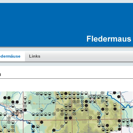
edermäuse
Links
n