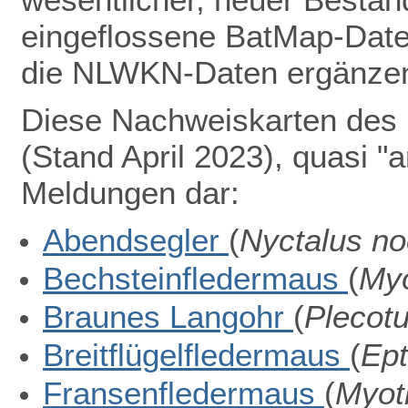
eingeflossene BatMap-Dat
die NLWKN-Daten ergänze
Diese Nachweiskarten des 
(Stand
April 2023)
, quasi "
Meldungen
dar:
Abendsegler
(
Nyctalus no
Bechsteinfledermaus
(
Myo
Braunes Langohr
(
Plecotu
Breitflügelfledermaus
(
Ept
Fransenfledermaus
(
Myoti