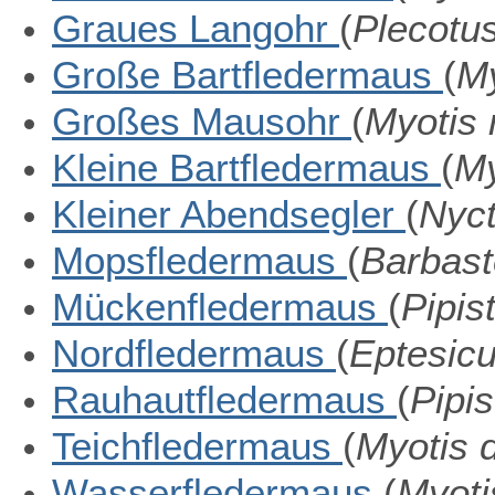
Graues Langohr
(
Plecotus
Große Bartfledermaus
(
My
Großes Mausohr
(
Myotis 
Kleine Bartfledermaus
(
My
Kleiner Abendsegler
(
Nyct
Mopsfledermaus
(
Barbast
Mückenfledermaus
(
Pipis
Nordfledermaus
(
Eptesicu
Rauhautfledermaus
(
Pipis
Teichfledermaus
(
Myotis
Wasserfledermaus
(
Myoti