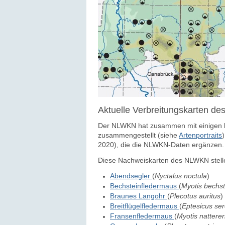
Aktuelle Verbreitungskarten 
Der NLWKN hat zusammen mit einigen k
zusammengestellt (siehe
Artenportraits
2020), die die NLWKN-Daten ergänzen.
Diese Nachweiskarten des NLWKN stelle
Abendsegler
(
Nyctalus noctula
)
Bechsteinfledermaus
(
Myotis bechst
Braunes Langohr
(
Plecotus auritus
)
Breitflügelfledermaus
(
Eptesicus ser
Fransenfledermaus
(
Myotis natterer