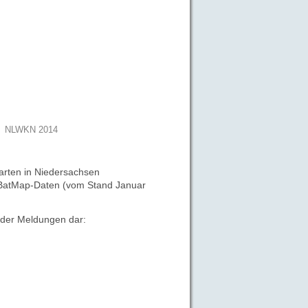
NLWKN 2014
rten in Niedersachsen
ne BatMap-Daten (vom Stand
Januar
d der Meldungen
dar: