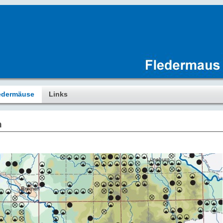
edermäuse
Links
n