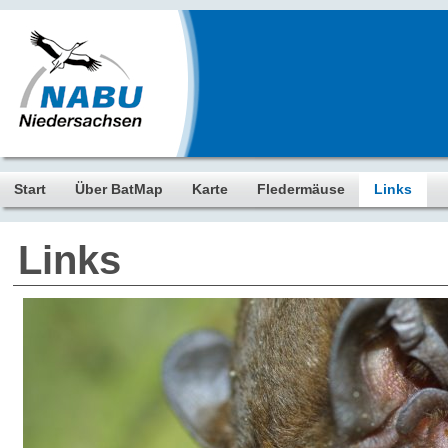
Start
Über BatMap
Karte
Fledermäuse
Links
Links