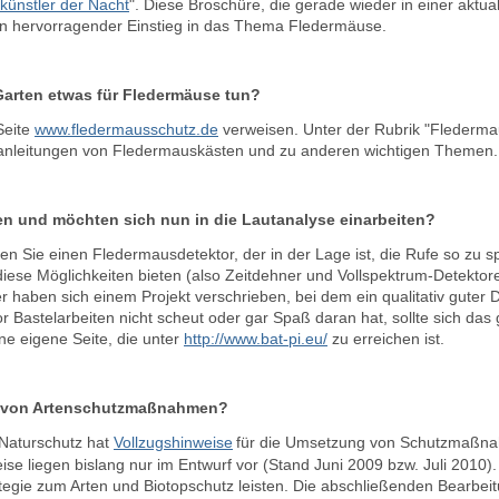
künstler der Nacht
". Diese Broschüre, die gerade wieder in einer aktuali
ein hervorragender Einstieg in das Thema Fledermäuse.
Garten etwas für Fledermäuse tun?
Seite
www.fledermausschutz.de
verweisen. Unter der Rubrik "Flederma
uanleitungen von Fledermauskästen und zu anderen wichtigen Themen.
en und möchten sich nun in die Lautanalyse einarbeiten?
en Sie einen Fledermausdetektor, der in der Lage ist, die Rufe so zu s
diese Möglichkeiten bieten (also Zeitdehner und Vollspektrum-Detektoren
 haben sich einem Projekt verschrieben, bei dem ein qualitativ guter 
or Bastelarbeiten nicht scheut oder gar Spaß daran hat, sollte sich da
ne eigene Seite, die unter
http://www.bat-pi.eu/
zu erreichen ist.
g von Artenschutzmaßnahmen?
Naturschutz hat
Vollzugshinweise
für die Umsetzung von Schutzmaßnah
se liegen bislang nur im Entwurf vor (Stand Juni 2009 bzw. Juli 2010). 
gie zum Arten und Biotopschutz leisten. Die abschließenden Bearbeitu