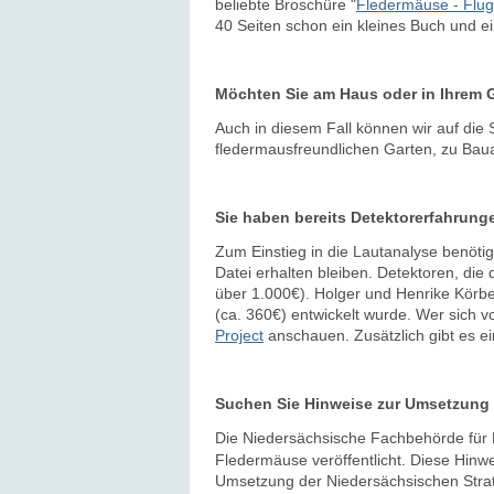
beliebte Broschüre "
Fledermäuse - Flug
40 Seiten schon ein kleines Buch und 
Möchten Sie am Haus oder in Ihrem 
Auch in diesem Fall können wir auf die 
fledermausfreundlichen Garten, zu Ba
Sie haben bereits Detektorerfahrung
Zum Einstieg in die Lautanalyse benötig
Datei erhalten bleiben. Detektoren, die 
über 1.000€). Holger und Henrike Körber
(ca. 360€) entwickelt wurde. Wer sich v
Project
anschauen. Zusätzlich gibt es ei
Suchen Sie Hinweise zur Umsetzun
Die Niedersächsische Fachbehörde für 
Fledermäuse veröffentlicht. Diese Hinwei
Umsetzung der Niedersächsischen Strate