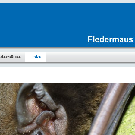
edermäuse
Links