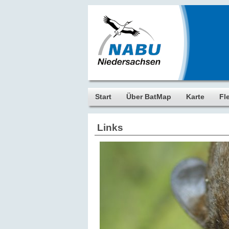
Start
Über BatMap
Karte
Fl
Links