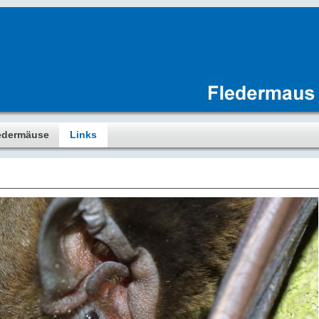
edermäuse
Links