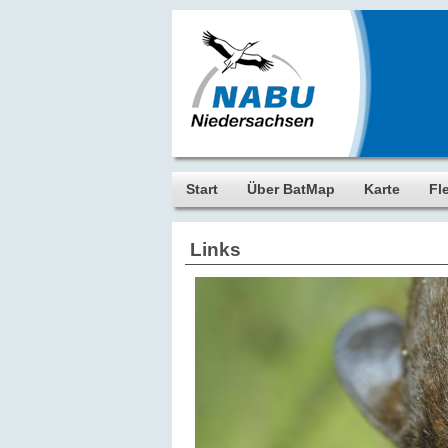
Start
Über BatMap
Karte
Fl
Links