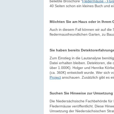
beliebte Broschüre "
Fledermäuse - Flug
40 Seiten schon ein kleines Buch und 
Möchten Sie am Haus oder in Ihrem 
Auch in diesem Fall können wir auf die 
fledermausfreundlichen Garten, zu Ba
Sie haben bereits Detektorerfahrung
Zum Einstieg in die Lautanalyse benötig
Datei erhalten bleiben. Detektoren, die 
über 1.000€). Holger und Henrike Körber
(ca. 360€) entwickelt wurde. Wer sich v
Project
anschauen. Zusätzlich gibt es ei
Suchen Sie Hinweise zur Umsetzun
Die Niedersächsische Fachbehörde für 
Fledermäuse veröffentlicht. Diese Hinwei
Umsetzung der Niedersächsischen Strate