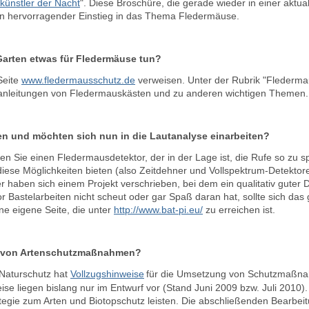
künstler der Nacht
". Diese Broschüre, die gerade wieder in einer aktuali
ein hervorragender Einstieg in das Thema Fledermäuse.
Garten etwas für Fledermäuse tun?
Seite
www.fledermausschutz.de
verweisen. Unter der Rubrik "Flederma
uanleitungen von Fledermauskästen und zu anderen wichtigen Themen.
en und möchten sich nun in die Lautanalyse einarbeiten?
en Sie einen Fledermausdetektor, der in der Lage ist, die Rufe so zu s
diese Möglichkeiten bieten (also Zeitdehner und Vollspektrum-Detektoren
 haben sich einem Projekt verschrieben, bei dem ein qualitativ guter 
or Bastelarbeiten nicht scheut oder gar Spaß daran hat, sollte sich da
ne eigene Seite, die unter
http://www.bat-pi.eu/
zu erreichen ist.
g von Artenschutzmaßnahmen?
Naturschutz hat
Vollzugshinweise
für die Umsetzung von Schutzmaßnah
se liegen bislang nur im Entwurf vor (Stand Juni 2009 bzw. Juli 2010). 
gie zum Arten und Biotopschutz leisten. Die abschließenden Bearbeitu