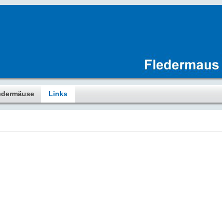
edermäuse
Links