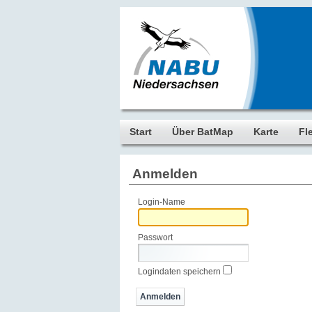
Start
Über BatMap
Karte
Fl
Anmelden
Login-Name
Passwort
Logindaten speichern