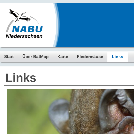
Start
Über BatMap
Karte
Fledermäuse
Links
Links