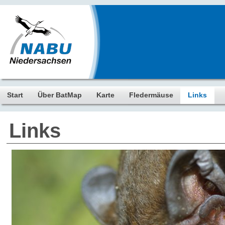
Start
Über BatMap
Karte
Fledermäuse
Links
Links