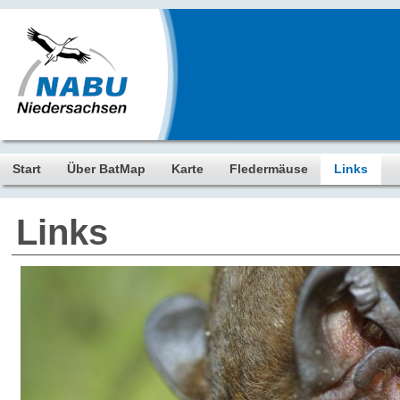
Start
Über BatMap
Karte
Fledermäuse
Links
Links