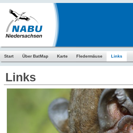
Start
Über BatMap
Karte
Fledermäuse
Links
Links