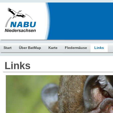
Start
Über BatMap
Karte
Fledermäuse
Links
Links