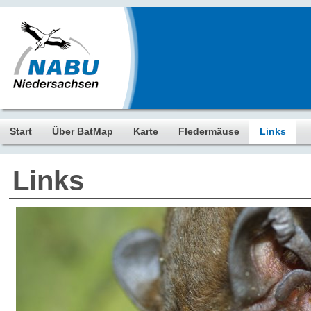
Start
Über BatMap
Karte
Fledermäuse
Links
Links