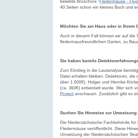
beliebte Broschüre "
Fledermäuse - Flug
40 Seiten schon ein kleines Buch und 
Möchten Sie am Haus oder in Ihrem 
Auch in diesem Fall können wir auf die 
fledermausfreundlichen Garten, zu Ba
Sie haben bereits Detektorerfahrung
Zum Einstieg in die Lautanalyse benötig
Datei erhalten bleiben. Detektoren, die 
über 1.000€). Holger und Henrike Körber
(ca. 360€) entwickelt wurde. Wer sich v
Project
anschauen. Zusätzlich gibt es ei
Suchen Sie Hinweise zur Umsetzun
Die Niedersächsische Fachbehörde für 
Fledermäuse veröffentlicht. Diese Hinwei
Umsetzung der Niedersächsischen Strate