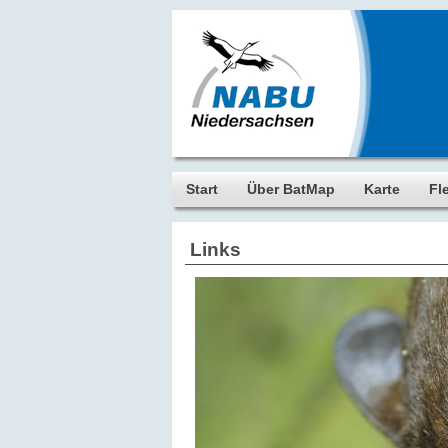
Start
Über BatMap
Karte
Fl
Links