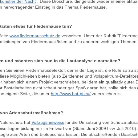
künstler der Nacht
". Diese Broschüre, die gerade wieder in einer aktuali
ein hervorragender Einstieg in das Thema Fledermäuse.
Garten etwas für Fledermäuse tun?
Seite
www.fledermausschutz.de
verweisen. Unter der Rubrik "Flederma
uanleitungen von Fledermauskästen und zu anderen wichtigen Themen.
en und möchten sich nun in die Lautanalyse einarbeiten?
en Sie einen Fledermausdetektor, der in der Lage ist, die Rufe so zu s
diese Möglichkeiten bieten (also Zeitdehner und Vollspektrum-Detektoren
 haben sich einem Projekt verschrieben, bei dem ein qualitativ guter 
or Bastelarbeiten nicht scheut oder gar Spaß daran hat, sollte sich da
ne eigene Seite, die unter
http://www.bat-pi.eu/
zu erreichen ist.
g von Artenschutzmaßnahmen?
Naturschutz hat
Vollzugshinweise
für die Umsetzung von Schutzmaßnah
se liegen bislang nur im Entwurf vor (Stand Juni 2009 bzw. Juli 2010). 
gie zum Arten und Biotopschutz leisten. Die abschließenden Bearbeitu