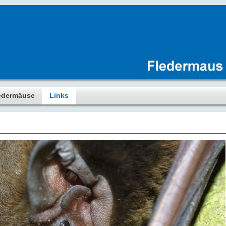
edermäuse
Links