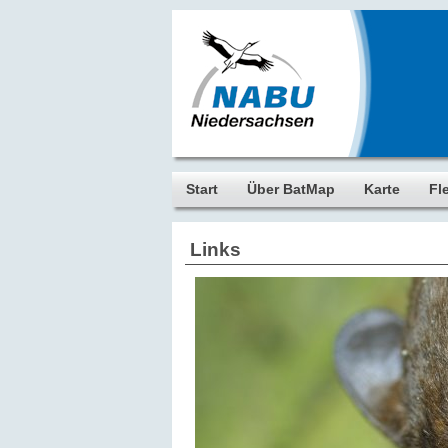
Start
Über BatMap
Karte
Fl
Links