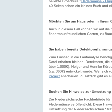
beliebte Broschüre "
Fledermäuse - Flug
40 Seiten schon ein kleines Buch und 
Möchten Sie am Haus oder in Ihrem 
Auch in diesem Fall können wir auf die 
fledermausfreundlichen Garten, zu Ba
Sie haben bereits Detektorerfahrung
Zum Einstieg in die Lautanalyse benötig
Datei erhalten bleiben. Detektoren, die 
über 1.000€). Holger und Henrike Körber
(ca. 360€) entwickelt wurde. Wer sich v
Project
anschauen. Zusätzlich gibt es ei
Suchen Sie Hinweise zur Umsetzun
Die Niedersächsische Fachbehörde für 
Fledermäuse veröffentlicht. Diese Hinwei
Umsetzung der Niedersächsischen Strate