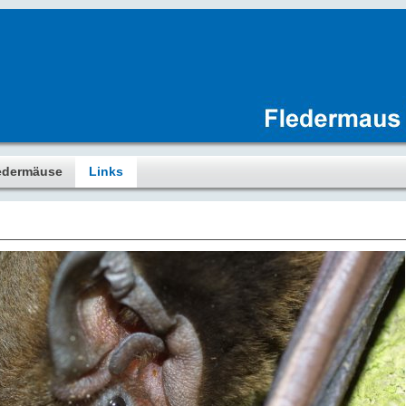
edermäuse
Links