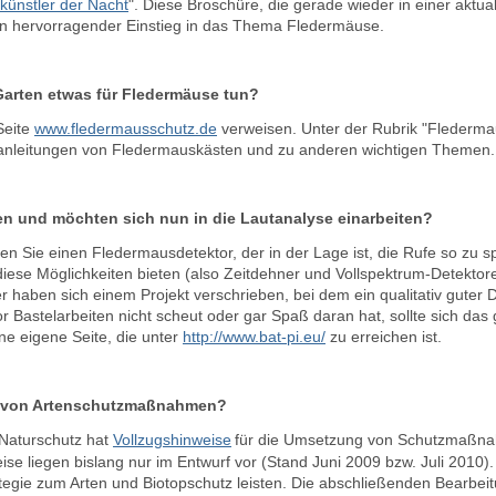
künstler der Nacht
". Diese Broschüre, die gerade wieder in einer aktuali
ein hervorragender Einstieg in das Thema Fledermäuse.
Garten etwas für Fledermäuse tun?
Seite
www.fledermausschutz.de
verweisen. Unter der Rubrik "Flederma
uanleitungen von Fledermauskästen und zu anderen wichtigen Themen.
en und möchten sich nun in die Lautanalyse einarbeiten?
en Sie einen Fledermausdetektor, der in der Lage ist, die Rufe so zu s
diese Möglichkeiten bieten (also Zeitdehner und Vollspektrum-Detektoren
 haben sich einem Projekt verschrieben, bei dem ein qualitativ guter 
or Bastelarbeiten nicht scheut oder gar Spaß daran hat, sollte sich da
ne eigene Seite, die unter
http://www.bat-pi.eu/
zu erreichen ist.
g von Artenschutzmaßnahmen?
Naturschutz hat
Vollzugshinweise
für die Umsetzung von Schutzmaßnah
se liegen bislang nur im Entwurf vor (Stand Juni 2009 bzw. Juli 2010). 
gie zum Arten und Biotopschutz leisten. Die abschließenden Bearbeitu