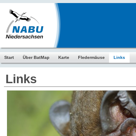
Start
Über BatMap
Karte
Fledermäuse
Links
Links