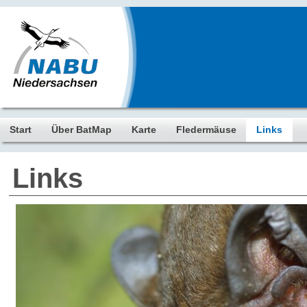
Start
Über BatMap
Karte
Fledermäuse
Links
Links