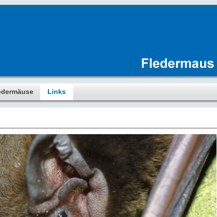
edermäuse
Links