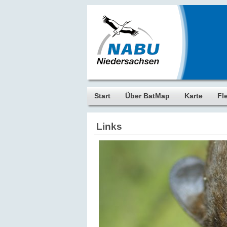
Start
Über BatMap
Karte
Fl
Links