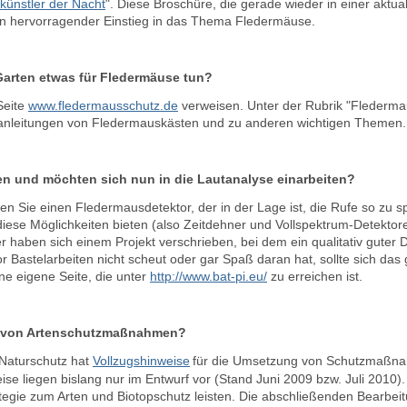
künstler der Nacht
". Diese Broschüre, die gerade wieder in einer aktuali
ein hervorragender Einstieg in das Thema Fledermäuse.
Garten etwas für Fledermäuse tun?
Seite
www.fledermausschutz.de
verweisen. Unter der Rubrik "Flederma
uanleitungen von Fledermauskästen und zu anderen wichtigen Themen.
en und möchten sich nun in die Lautanalyse einarbeiten?
en Sie einen Fledermausdetektor, der in der Lage ist, die Rufe so zu s
diese Möglichkeiten bieten (also Zeitdehner und Vollspektrum-Detektoren
 haben sich einem Projekt verschrieben, bei dem ein qualitativ guter 
or Bastelarbeiten nicht scheut oder gar Spaß daran hat, sollte sich da
ne eigene Seite, die unter
http://www.bat-pi.eu/
zu erreichen ist.
g von Artenschutzmaßnahmen?
Naturschutz hat
Vollzugshinweise
für die Umsetzung von Schutzmaßnah
se liegen bislang nur im Entwurf vor (Stand Juni 2009 bzw. Juli 2010). 
gie zum Arten und Biotopschutz leisten. Die abschließenden Bearbeitu