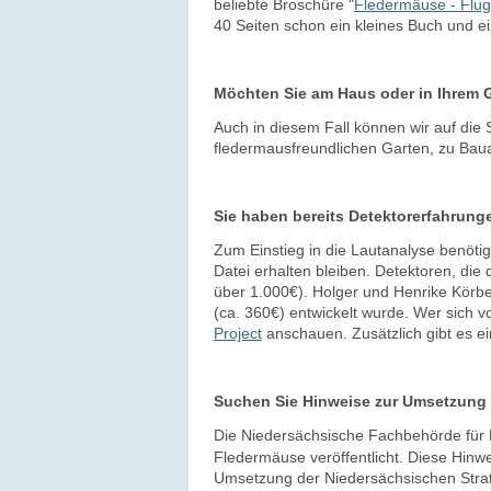
beliebte Broschüre "
Fledermäuse - Flug
40 Seiten schon ein kleines Buch und 
Möchten Sie am Haus oder in Ihrem 
Auch in diesem Fall können wir auf die 
fledermausfreundlichen Garten, zu Ba
Sie haben bereits Detektorerfahrung
Zum Einstieg in die Lautanalyse benötig
Datei erhalten bleiben. Detektoren, die 
über 1.000€). Holger und Henrike Körber
(ca. 360€) entwickelt wurde. Wer sich v
Project
anschauen. Zusätzlich gibt es ei
Suchen Sie Hinweise zur Umsetzun
Die Niedersächsische Fachbehörde für 
Fledermäuse veröffentlicht. Diese Hinwei
Umsetzung der Niedersächsischen Strate