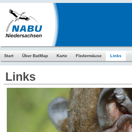
Start
Über BatMap
Karte
Fledermäuse
Links
Links