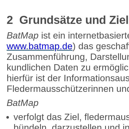
2 Grundsätze und Zie
BatMap
ist ein internetbasier
www.batmap.de
) das gescha
Zusammenführung, Darstellun
kundlichen Daten zu ermöglic
hierfür ist der Informationsa
Fledermausschützer­innen und
BatMap
verfolgt das Ziel, flederma
bündeln, darzustellen und i