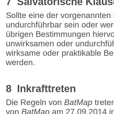
7 Salvatorische Klaus
Sollte eine der vorgenannte
undurchführbar sein oder werd
übrigen Bestimmungen hiervon
unwirksamen oder undurchfüh
wirksame oder praktikable Be
werden.
8 Inkrafttreten
Die Regeln von
BatMap
treten
von
BatMap
am 27.09.2014 in