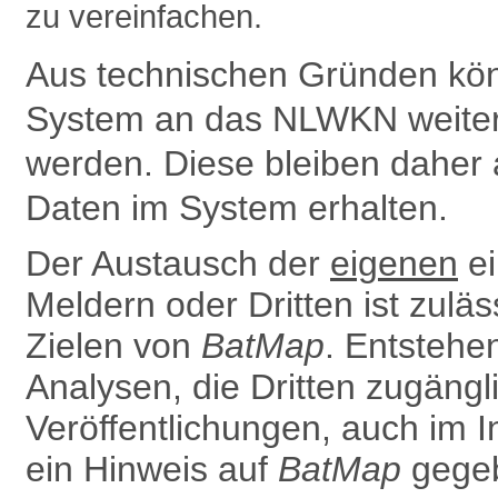
zu vereinfachen.
Aus technischen Gründen kön
System an das NLWKN weiter­g
werden. Diese bleiben daher 
Daten im System erhalten.
Der Austausch der
eigenen
ei
Meldern oder Dritten ist zulä
Zielen von
BatMap
. Entsteh
Analysen, die Dritten zugäng
Ver­öffentlichungen, auch im In
ein Hinweis auf
BatMap
gegeb