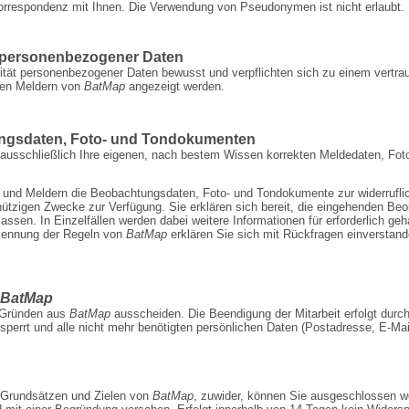
Korrespondenz mit Ihnen. Die Verwendung von Pseudonymen ist nicht erlaubt.
g personenbezogener Daten
ilität personenbezogener Daten bewusst und verpflichten sich zu einem vertr
eren Meldern von
BatMap
angezeigt werden.
ungsdaten, Foto- und Tondokumenten
e ausschließlich Ihre eigenen, nach bestem Wissen korrekten Meldedaten, Fo
r und Meldern die Beobachtungsdaten, Foto- und Tondokumente zur widerrufli
ützigen Zwecke zur Verfügung. Sie erklären sich bereit, die eingehenden B
 lassen. In Einzelfällen werden dabei weitere Informationen für erforderlich ge
rkennung der Regeln von
BatMap
erklären Sie sich mit Rückfragen einverstan
BatMap
n Gründen aus
BatMap
ausscheiden. Die Be­endigung der Mitarbeit erfolgt durc
sperrt und alle nicht mehr benötigten persönlichen Daten (Postadresse, E-Mail
 Grundsätzen und Zielen von
BatMap
, zuwider, können Sie ausgeschlossen w