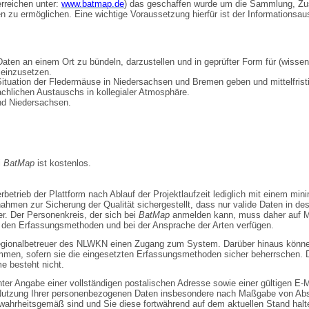
erreichen unter:
www.batmap.de
) das geschaffen wurde um die Sammlung, Zu
n zu ermöglichen. Eine wichtige Voraus­setzung hierfür ist der Informationsa
Daten an einem Ort zu bündeln, darzustellen und in geprüfter Form für (wisse
einzusetzen.
 Situation der Fledermäuse in Niedersachsen und Bremen geben und mittelfristi
achlichen Austauschs in kollegialer Atmosphäre.
d Niedersachsen.
i
BatMap
ist kostenlos.
rbetrieb der Plattform nach Ablauf der Projektlaufzeit lediglich mit einem m
ahmen zur Sicherung der Qualität sichergestellt, dass nur valide Daten in 
er. Der Personenkreis, der sich bei
BatMap
anmelden kann, muss daher auf Me
den Erfassungsmethoden und bei der Ansprache der Arten verfügen.
egionalbetreuer des NLWKN einen Zugang zum System. Darüber hinaus könne
men, sofern sie die eingesetzten Erfassungsmethoden sicher beherrschen. Di
e besteht nicht.
ter Angabe einer vollständigen postalischen Adresse sowie einer gültigen E-
 Nutzung Ihrer personenbezogenen Daten insbesondere nach Maß­gabe von Absc
wahrheitsgemäß sind und Sie diese fortwährend auf dem aktuellen Stand halt