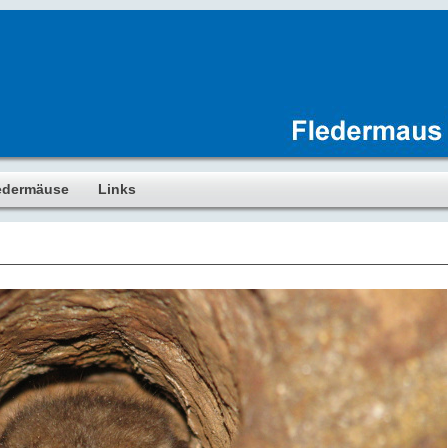
edermäuse
Links