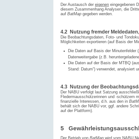
Der Austausch der
eigenen
eingegebenen Da
diesem Zusammenhang Analysen, die Dritten 
auf
BatMap
gegeben werden.
4.2 Nutzung fremder Meldedaten
Die Beobachtungsdaten, Foto- und Tondokum
Möglichkeiten exportieren (auf Basis der Mi
Die Daten auf Basis der Minutenfelder
Datenweitergabe (z.B. herunter­geladen
Die Daten auf der Basis der MTBQ (aus
Stand: Datum“) verwendet, analysiert u
4.3 Nutzung der Beobachtungsda
Der NABU verfolgt laut Satzung ausschließ
Fledermausschützerinnen und -schützern m
finanzielle Interessen, d.h. aus den in
BatM
behält sich der NABU vor, ggf. andere Schr
auf der Plattform).
5 Gewährleistungsausschl
Der Betrieb von
BatMap
wird vom NABU Nied