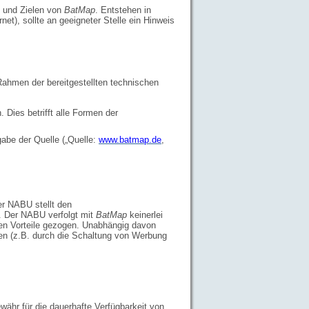
n und Zielen von
BatMap
. Entstehen in
t), sollte an geeigneter Stelle ein Hinweis
ahmen der bereitgestellten technischen
Dies betrifft alle Formen der
abe der Quelle („Quelle:
www.batmap.de
,
er NABU stellt den
g. Der NABU verfolgt mit
BatMap
keinerlei
en Vorteile gezogen. Unabhängig davon
ifen (z.B. durch die Schaltung von Werbung
ähr für die dauerhafte Verfügbarkeit von