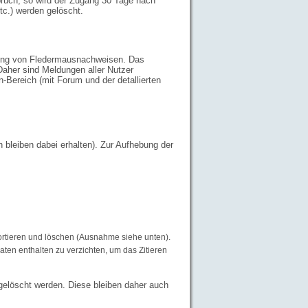
spruch, so wird der Zugang 30 Tage nach
tc.) werden gelöscht.
tung von Fledermausnachweisen. Das
aher sind Meldungen aller Nutzer
Bereich (mit Forum und der detallierten
bleiben dabei erhalten). Zur Aufhebung der
ortieren und löschen (Ausnahme siehe unten).
aten enthalten zu verzichten, um das Zitieren
gelöscht werden. Diese bleiben daher auch