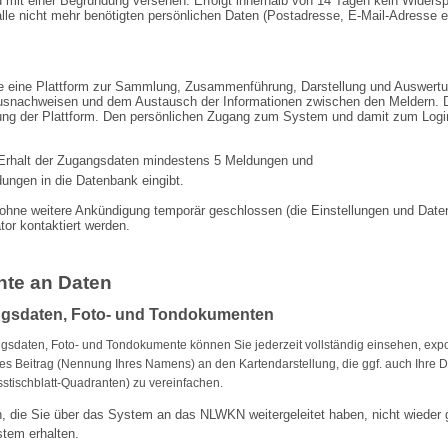
rd mit einer Begründung versehen. Erfolgt innerhalb von 14 Tagen kein Wider
le nicht mehr benötigten persönlichen Daten (Postadresse, E-Mail-Adresse e
le eine Plattform zur Sammlung, Zusammenführung, Darstellung und Auswer
ausnachweisen und dem Austausch der Informationen zwischen den Meldern. D
ng der Plattform. Den persönlichen Zugang zum System und damit zum Login-
 Erhalt der Zugangsdaten mindestens 5 Meldungen und
ldungen
in die Datenbank eingibt.
ohne weitere Ankündigung temporär geschlossen (die Einstellungen und Daten 
or kontaktiert werden.
hte an Daten
ngsdaten, Foto- und Tondokumenten
ngsdaten, Foto- und Tondokumente können Sie jederzeit vollständig einsehen, exp
res Beitrag (Nennung Ihres Namens) an den Karten­dar­stellung, die ggf. auch Ihre D
stischblatt-Quadranten) zu vereinfachen.
 die Sie über das System an das NLWKN weiter­geleitet haben, nicht wieder 
stem erhalten.