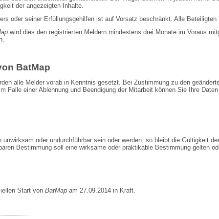
gkeit der angezeigten Inhalte.
 oder seiner Erfüllungsgehilfen ist auf Vorsatz beschränkt. Alle Beteiligten h
Map
wird dies den registrierten Meldern mindestens drei Monate im Voraus mitg
n.
von BatMap
rden alle Melder vorab in Kenntnis gesetzt. Bei Zustimmung zu den geändert
Im Falle einer Ablehnung und Beendigung der Mitarbeit können Sie Ihre Daten
unwirksam oder undurchführbar sein oder werden, so bleibt die Gültigkeit d
baren Bestimmung soll eine wirksame oder praktikable Bestimmung gelten ode
iellen Start von
BatMap
am 27.09.2014 in Kraft.