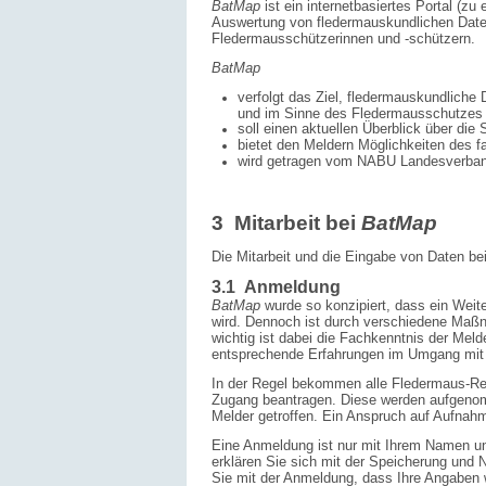
BatMap
ist ein internetbasiertes Portal (zu 
Auswertung von fleder­maus­kundlichen Date
Fledermausschützer­innen und -schützern.
BatMap
verfolgt das Ziel, fledermauskundliche 
und im Sinne des Fledermausschutzes 
soll einen aktuellen Überblick über die
bietet den Meldern Möglichkeiten des f
wird getragen vom NABU Landesverban
3 Mitarbeit bei
BatMap
Die Mitarbeit und die Eingabe von Daten be
3.1 Anmeldung
BatMap
wurde so konzipiert, dass ein Weite
wird. Dennoch ist durch verschiedene Maßn
wichtig ist dabei die Fachkenntnis der Meld
entsprechende Erfahrungen im Umgang mit 
In der Regel bekommen alle Fledermaus-R
Zugang be­antragen. Diese werden aufgenom
Melder getroffen. Ein Anspruch auf Aufnahm
Eine Anmeldung ist nur mit Ihrem Namen un
erklären Sie sich mit der Speicherung und
Sie mit der Anmeldung, dass Ihre Angaben 