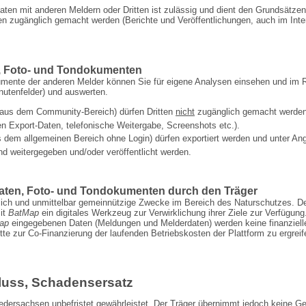
ten mit anderen Meldern oder Dritten ist zulässig und dient den Grundsätze
zugänglich gemacht werden (Berichte und Ver­öffentlichungen, auch im Interne
, Foto- und Tondokumenten
ente der anderen Melder können Sie für eigene Analysen einsehen und im R
nutenfelder) und auswerten.
 (aus dem Community-Bereich) dürfen Dritten
nicht
zugänglich gemacht werden. 
en Export-Daten, telefonische Weitergabe, Screenshots etc.).
 dem allgemeinen Bereich ohne Login) dürfen exportiert werden und unter Ang
nd weitergegeben und/oder veröffentlicht werden.
ten, Foto- und Tondokumenten durch den Träger
lich und unmittelbar gemein­nützige Zwecke im Bereich des Naturschutzes. D
it
BatMap
ein digitales Werkzeug zur Ver­wirklichung ihrer Ziele zur Verfügun
ap
eingegebenen Daten (Meldungen und Melderdaten) werden keine finanziell
itte zur Co-Finanzierung der laufenden Betriebskosten der Plattform zu ergre
uss, Schadensersatz
ersachsen unbefristet gewährleistet. Der Träger übernimmt jedoch keine Gew