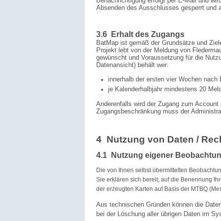
Benachrichtigung erfolgt per E-Mail und wi
Absenden des Ausschlusses gesperrt und al
3.6 Erhalt des Zugangs
BatMap ist gemäß der Grundsätze und Zie
Projekt lebt von der Meldung von Flederm
gewünscht und Voraussetzung für die Nutzu
Datenansicht) behält wer:
innerhalb der ersten vier Wochen nach
je Kalenderhalbjahr mindestens 20 Me
Anderenfalls wird der Zugang zum Account 
Zugangsbeschränkung muss der Administrat
4 Nutzung von Daten / Rec
4.1 Nutzung eigener Beobachtu
Die von Ihnen selbst übermittelten Beobachtu
Sie erklären sich bereit, auf die Benennung Ih
der erzeugten Karten auf Basis der MTBQ (Mes
Aus technischen Gründen können die Daten,
bei der Löschung aller übrigen Daten im Sy