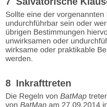
7 Salvatorische Klaus
Sollte eine der vorgenannte
undurchführbar sein oder werd
übrigen Bestimmungen hiervon
unwirksamen oder undurchfüh
wirksame oder praktikable Be
werden.
8 Inkrafttreten
Die Regeln von
BatMap
treten
von
BatMap
am 27.09.2014 in