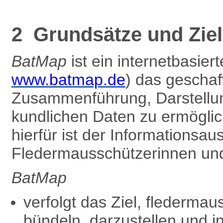
2 Grundsätze und Zie
BatMap
ist ein internetbasier
www.batmap.de
) das gescha
Zusammenführung, Darstellun
kundlichen Daten zu ermöglic
hierfür ist der Informationsa
Fledermausschützer­innen und
BatMap
verfolgt das Ziel, flederma
bündeln, darzustellen und i