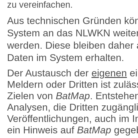
zu vereinfachen.
Aus technischen Gründen kön
System an das NLWKN weiter­g
werden. Diese bleiben daher 
Daten im System erhalten.
Der Austausch der
eigenen
ei
Meldern oder Dritten ist zulä
Zielen von
BatMap
. Entsteh
Analysen, die Dritten zugäng
Ver­öffentlichungen, auch im In
ein Hinweis auf
BatMap
gegeb