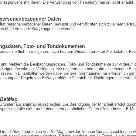
Korrespondenz mit Ihnen. Die Verwendung von Pseudonymen ist nicht erlaubt.
g personenbezogener Daten
ilität personenbezogener Daten bewusst und verpflichten sich zu einem vertr
eren Meldern von
BatMap
angezeigt werden.
ungsdaten, Foto- und Tondokumenten
e ausschließlich Ihre eigenen, nach bestem Wissen korrekten Meldedaten, Fo
r und Meldern die Beobachtungsdaten, Foto- und Tondokumente zur widerrufli
ützigen Zwecke zur Verfügung. Sie erklären sich bereit, die eingehenden B
 lassen. In Einzelfällen werden dabei weitere Informationen für erforderlich ge
rkennung der Regeln von
BatMap
erklären Sie sich mit Rückfragen einverstan
BatMap
n Gründen aus
BatMap
ausscheiden. Die Be­endigung der Mitarbeit erfolgt durc
sperrt und alle nicht mehr benötigten persönlichen Daten (Postadresse, E-Mail
 Grundsätzen und Zielen von
BatMap
, zuwider, können Sie ausgeschlossen w