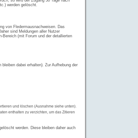
spruch, so wird der Zugang 30 Tage nach
tc.) werden gelöscht.
tung von Fledermausnachweisen. Das
aher sind Meldungen aller Nutzer
Bereich (mit Forum und der detallierten
bleiben dabei erhalten). Zur Aufhebung der
ortieren und löschen (Ausnahme siehe unten).
aten enthalten zu verzichten, um das Zitieren
gelöscht werden. Diese bleiben daher auch