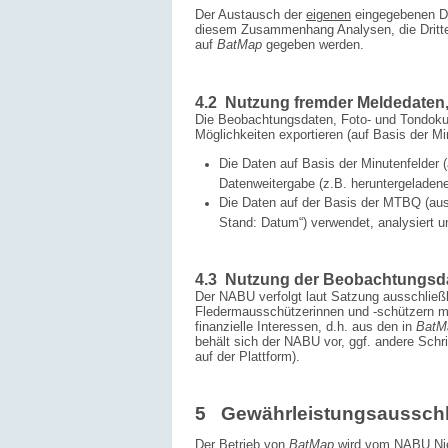
Der Austausch der
eigenen
eingegebenen Da
diesem Zusammenhang Analysen, die Dritten 
auf
BatMap
gegeben werden.
4.2 Nutzung fremder Meldedaten
Die Beobachtungsdaten, Foto- und Tondokum
Möglichkeiten exportieren (auf Basis der Mi
Die Daten auf Basis der Minutenfelder
Datenweitergabe (z.B. herunter­geladen
Die Daten auf der Basis der MTBQ (aus
Stand: Datum“) verwendet, analysiert u
4.3 Nutzung der Beobachtungsda
Der NABU verfolgt laut Satzung ausschließ
Fledermausschützerinnen und -schützern m
finanzielle Interessen, d.h. aus den in
BatM
behält sich der NABU vor, ggf. andere Schr
auf der Plattform).
5 Gewährleistungsausschl
Der Betrieb von
BatMap
wird vom NABU Nied