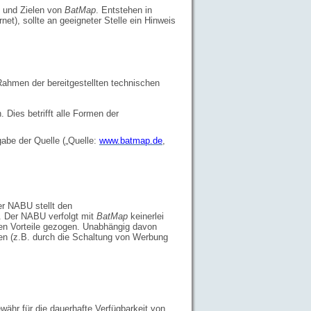
n und Zielen von
BatMap
. Entstehen in
t), sollte an geeigneter Stelle ein Hinweis
ahmen der bereitgestellten technischen
Dies betrifft alle Formen der
abe der Quelle („Quelle:
www.batmap.de
,
er NABU stellt den
g. Der NABU verfolgt mit
BatMap
keinerlei
en Vorteile gezogen. Unabhängig davon
ifen (z.B. durch die Schaltung von Werbung
ähr für die dauerhafte Verfügbarkeit von