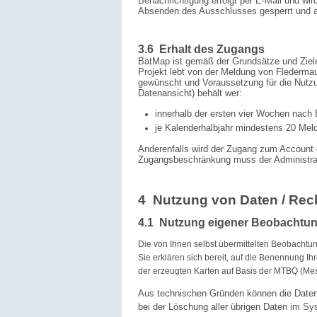
Benachrichtigung erfolgt per E-Mail und wi
Absenden des Ausschlusses gesperrt und al
3.6 Erhalt des Zugangs
BatMap ist gemäß der Grundsätze und Zie
Projekt lebt von der Meldung von Flederm
gewünscht und Voraussetzung für die Nutzu
Datenansicht) behält wer:
innerhalb der ersten vier Wochen nach
je Kalenderhalbjahr mindestens 20 Me
Anderenfalls wird der Zugang zum Account 
Zugangsbeschränkung muss der Administrat
4 Nutzung von Daten / Rec
4.1 Nutzung eigener Beobachtu
Die von Ihnen selbst übermittelten Beobachtu
Sie erklären sich bereit, auf die Benennung Ih
der erzeugten Karten auf Basis der MTBQ (Mes
Aus technischen Gründen können die Daten,
bei der Löschung aller übrigen Daten im Sy