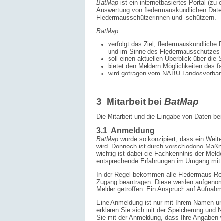
BatMap
ist ein internetbasiertes Portal (zu 
Auswertung von fleder­maus­kundlichen Date
Fledermausschützer­innen und -schützern.
BatMap
verfolgt das Ziel, fledermauskundliche 
und im Sinne des Fledermausschutzes 
soll einen aktuellen Überblick über die
bietet den Meldern Möglichkeiten des f
wird getragen vom NABU Landesverban
3 Mitarbeit bei
BatMap
Die Mitarbeit und die Eingabe von Daten be
3.1 Anmeldung
BatMap
wurde so konzipiert, dass ein Weite
wird. Dennoch ist durch verschiedene Maßn
wichtig ist dabei die Fachkenntnis der Meld
entsprechende Erfahrungen im Umgang mit 
In der Regel bekommen alle Fledermaus-R
Zugang be­antragen. Diese werden aufgenom
Melder getroffen. Ein Anspruch auf Aufnahm
Eine Anmeldung ist nur mit Ihrem Namen un
erklären Sie sich mit der Speicherung und
Sie mit der Anmeldung, dass Ihre Angaben 