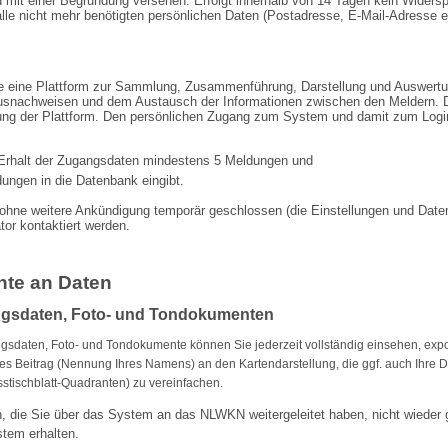
rd mit einer Begründung versehen. Erfolgt innerhalb von 14 Tagen kein Wider
le nicht mehr benötigten persönlichen Daten (Postadresse, E-Mail-Adresse e
le eine Plattform zur Sammlung, Zusammenführung, Darstellung und Auswer
ausnachweisen und dem Austausch der Informationen zwischen den Meldern. D
ng der Plattform. Den persönlichen Zugang zum System und damit zum Login-
 Erhalt der Zugangsdaten mindestens 5 Meldungen und
ldungen
in die Datenbank eingibt.
ohne weitere Ankündigung temporär geschlossen (die Einstellungen und Daten 
or kontaktiert werden.
hte an Daten
ngsdaten, Foto- und Tondokumenten
ngsdaten, Foto- und Tondokumente können Sie jederzeit vollständig einsehen, exp
res Beitrag (Nennung Ihres Namens) an den Karten­dar­stellung, die ggf. auch Ihre D
stischblatt-Quadranten) zu vereinfachen.
 die Sie über das System an das NLWKN weiter­geleitet haben, nicht wieder 
stem erhalten.