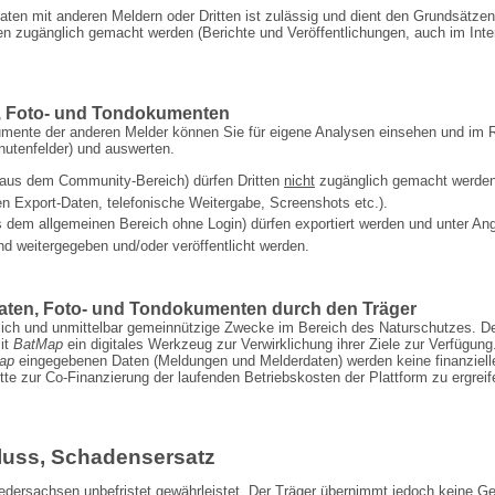
ten mit anderen Meldern oder Dritten ist zulässig und dient den Grundsätze
zugänglich gemacht werden (Berichte und Ver­öffentlichungen, auch im Interne
, Foto- und Tondokumenten
ente der anderen Melder können Sie für eigene Analysen einsehen und im R
nutenfelder) und auswerten.
 (aus dem Community-Bereich) dürfen Dritten
nicht
zugänglich gemacht werden. 
en Export-Daten, telefonische Weitergabe, Screenshots etc.).
 dem allgemeinen Bereich ohne Login) dürfen exportiert werden und unter Ang
nd weitergegeben und/oder veröffentlicht werden.
ten, Foto- und Tondokumenten durch den Träger
lich und unmittelbar gemein­nützige Zwecke im Bereich des Naturschutzes. D
it
BatMap
ein digitales Werkzeug zur Ver­wirklichung ihrer Ziele zur Verfügun
ap
eingegebenen Daten (Meldungen und Melderdaten) werden keine finanziell
itte zur Co-Finanzierung der laufenden Betriebskosten der Plattform zu ergre
uss, Schadensersatz
ersachsen unbefristet gewährleistet. Der Träger übernimmt jedoch keine Gew