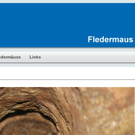
edermäuse
Links