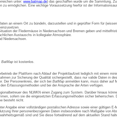
erreichen unter:
www.batmap.de
) das geschaffen wurde um die Sammlung, Zu
n zu ermöglichen. Eine wichtige Voraus­setzung hierfür ist der Informationsa
Daten an einem Ort zu bündeln, darzustellen und in geprüfter Form für (wisse
einzusetzen.
 Situation der Fledermäuse in Niedersachsen und Bremen geben und mittelfristi
achlichen Austauschs in kollegialer Atmosphäre.
d Niedersachsen.
i
BatMap
ist kostenlos.
rbetrieb der Plattform nach Ablauf der Projektlaufzeit lediglich mit einem m
ahmen zur Sicherung der Qualität sichergestellt, dass nur valide Daten in 
er. Der Personenkreis, der sich bei
BatMap
anmelden kann, muss daher auf Me
den Erfassungsmethoden und bei der Ansprache der Arten verfügen.
egionalbetreuer des NLWKN einen Zugang zum System. Darüber hinaus könne
men, sofern sie die eingesetzten Erfassungsmethoden sicher beherrschen. Di
e besteht nicht.
ter Angabe einer vollständigen postalischen Adresse sowie einer gültigen E-
 Nutzung Ihrer personenbezogenen Daten insbesondere nach Maß­gabe von Absc
wahrheitsgemäß sind und Sie diese fortwährend auf dem aktuellen Stand halt