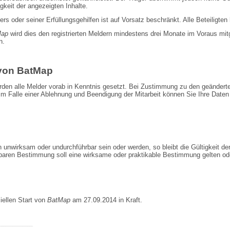
gkeit der angezeigten Inhalte.
 oder seiner Erfüllungsgehilfen ist auf Vorsatz beschränkt. Alle Beteiligten h
Map
wird dies den registrierten Meldern mindestens drei Monate im Voraus mitg
n.
von BatMap
rden alle Melder vorab in Kenntnis gesetzt. Bei Zustimmung zu den geändert
Im Falle einer Ablehnung und Beendigung der Mitarbeit können Sie Ihre Daten
unwirksam oder undurchführbar sein oder werden, so bleibt die Gültigkeit d
baren Bestimmung soll eine wirksame oder praktikable Bestimmung gelten ode
iellen Start von
BatMap
am 27.09.2014 in Kraft.