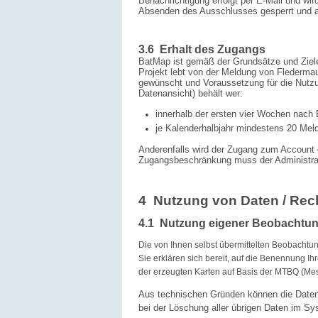
Benachrichtigung erfolgt per E-Mail und wi
Absenden des Ausschlusses gesperrt und al
3.6 Erhalt des Zugangs
BatMap ist gemäß der Grundsätze und Zie
Projekt lebt von der Meldung von Flederm
gewünscht und Voraussetzung für die Nutzu
Datenansicht) behält wer:
innerhalb der ersten vier Wochen nach
je Kalenderhalbjahr mindestens 20 Me
Anderenfalls wird der Zugang zum Account 
Zugangsbeschränkung muss der Administrat
4 Nutzung von Daten / Rec
4.1 Nutzung eigener Beobachtu
Die von Ihnen selbst übermittelten Beobachtu
Sie erklären sich bereit, auf die Benennung Ih
der erzeugten Karten auf Basis der MTBQ (Mes
Aus technischen Gründen können die Daten,
bei der Löschung aller übrigen Daten im Sy