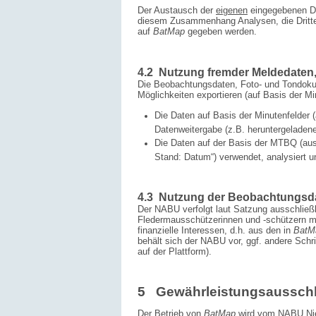
Der Austausch der
eigenen
eingegebenen Da
diesem Zusammenhang Analysen, die Dritten 
auf
BatMap
gegeben werden.
4.2 Nutzung fremder Meldedaten
Die Beobachtungsdaten, Foto- und Tondokum
Möglichkeiten exportieren (auf Basis der Mi
Die Daten auf Basis der Minutenfelder
Datenweitergabe (z.B. herunter­geladen
Die Daten auf der Basis der MTBQ (aus
Stand: Datum“) verwendet, analysiert u
4.3 Nutzung der Beobachtungsda
Der NABU verfolgt laut Satzung ausschließ
Fledermausschützerinnen und -schützern m
finanzielle Interessen, d.h. aus den in
BatM
behält sich der NABU vor, ggf. andere Schr
auf der Plattform).
5 Gewährleistungsausschl
Der Betrieb von
BatMap
wird vom NABU Nied