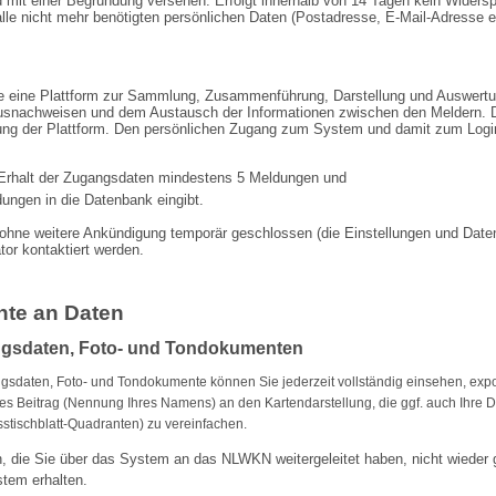
rd mit einer Begründung versehen. Erfolgt innerhalb von 14 Tagen kein Wider
le nicht mehr benötigten persönlichen Daten (Postadresse, E-Mail-Adresse e
le eine Plattform zur Sammlung, Zusammenführung, Darstellung und Auswer
ausnachweisen und dem Austausch der Informationen zwischen den Meldern. D
ng der Plattform. Den persönlichen Zugang zum System und damit zum Login-
 Erhalt der Zugangsdaten mindestens 5 Meldungen und
ldungen
in die Datenbank eingibt.
ohne weitere Ankündigung temporär geschlossen (die Einstellungen und Daten 
or kontaktiert werden.
hte an Daten
ngsdaten, Foto- und Tondokumenten
ngsdaten, Foto- und Tondokumente können Sie jederzeit vollständig einsehen, exp
res Beitrag (Nennung Ihres Namens) an den Karten­dar­stellung, die ggf. auch Ihre D
stischblatt-Quadranten) zu vereinfachen.
 die Sie über das System an das NLWKN weiter­geleitet haben, nicht wieder 
stem erhalten.