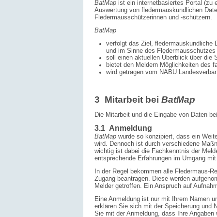
BatMap
ist ein internetbasiertes Portal (zu 
Auswertung von fleder­maus­kundlichen Date
Fledermausschützer­innen und -schützern.
BatMap
verfolgt das Ziel, fledermauskundliche 
und im Sinne des Fledermausschutzes 
soll einen aktuellen Überblick über die
bietet den Meldern Möglichkeiten des f
wird getragen vom NABU Landesverban
3 Mitarbeit bei
BatMap
Die Mitarbeit und die Eingabe von Daten be
3.1 Anmeldung
BatMap
wurde so konzipiert, dass ein Weite
wird. Dennoch ist durch verschiedene Maßn
wichtig ist dabei die Fachkenntnis der Meld
entsprechende Erfahrungen im Umgang mit 
In der Regel bekommen alle Fledermaus-R
Zugang be­antragen. Diese werden aufgenom
Melder getroffen. Ein Anspruch auf Aufnahm
Eine Anmeldung ist nur mit Ihrem Namen un
erklären Sie sich mit der Speicherung und
Sie mit der Anmeldung, dass Ihre Angaben 