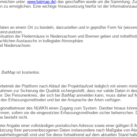
erreichen unter:
www.batmap.de
) das geschaffen wurde um die Sammlung, Zu
n zu ermöglichen. Eine wichtige Voraus­setzung hierfür ist der Informationsa
Daten an einem Ort zu bündeln, darzustellen und in geprüfter Form für (wisse
einzusetzen.
 Situation der Fledermäuse in Niedersachsen und Bremen geben und mittelfristi
achlichen Austauschs in kollegialer Atmosphäre.
d Niedersachsen.
i
BatMap
ist kostenlos.
rbetrieb der Plattform nach Ablauf der Projektlaufzeit lediglich mit einem m
ahmen zur Sicherung der Qualität sichergestellt, dass nur valide Daten in 
er. Der Personenkreis, der sich bei
BatMap
anmelden kann, muss daher auf Me
den Erfassungsmethoden und bei der Ansprache der Arten verfügen.
egionalbetreuer des NLWKN einen Zugang zum System. Darüber hinaus könne
men, sofern sie die eingesetzten Erfassungsmethoden sicher beherrschen. Di
e besteht nicht.
ter Angabe einer vollständigen postalischen Adresse sowie einer gültigen E-
 Nutzung Ihrer personenbezogenen Daten insbesondere nach Maß­gabe von Absc
wahrheitsgemäß sind und Sie diese fortwährend auf dem aktuellen Stand halt