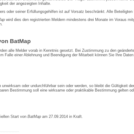
gkeit der angezeigten Inhalte.
 oder seiner Erfüllungsgehilfen ist auf Vorsatz beschränkt. Alle Beteiligten h
Map
wird dies den registrierten Meldern mindestens drei Monate im Voraus mitg
n.
von BatMap
rden alle Melder vorab in Kenntnis gesetzt. Bei Zustimmung zu den geändert
Im Falle einer Ablehnung und Beendigung der Mitarbeit können Sie Ihre Daten
unwirksam oder undurchführbar sein oder werden, so bleibt die Gültigkeit d
baren Bestimmung soll eine wirksame oder praktikable Bestimmung gelten ode
iellen Start von
BatMap
am 27.09.2014 in Kraft.