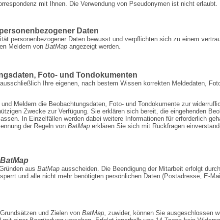
Korrespondenz mit Ihnen. Die Verwendung von Pseudonymen ist nicht erlaubt.
g personenbezogener Daten
ilität personenbezogener Daten bewusst und verpflichten sich zu einem vertr
eren Meldern von
BatMap
angezeigt werden.
ungsdaten, Foto- und Tondokumenten
e ausschließlich Ihre eigenen, nach bestem Wissen korrekten Meldedaten, Fo
r und Meldern die Beobachtungsdaten, Foto- und Tondokumente zur widerrufli
ützigen Zwecke zur Verfügung. Sie erklären sich bereit, die eingehenden B
 lassen. In Einzelfällen werden dabei weitere Informationen für erforderlich ge
rkennung der Regeln von
BatMap
erklären Sie sich mit Rückfragen einverstan
BatMap
n Gründen aus
BatMap
ausscheiden. Die Be­endigung der Mitarbeit erfolgt durc
sperrt und alle nicht mehr benötigten persönlichen Daten (Postadresse, E-Mail
 Grundsätzen und Zielen von
BatMap
, zuwider, können Sie ausgeschlossen w