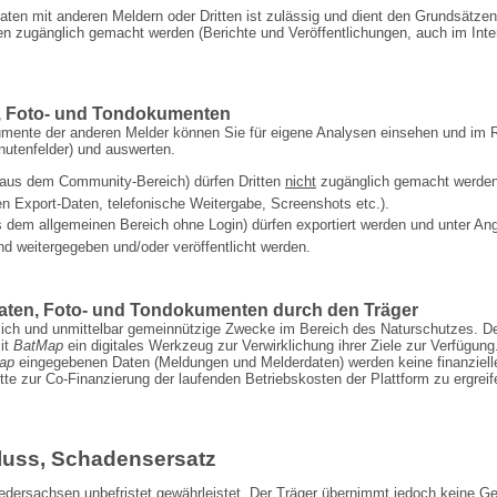
ten mit anderen Meldern oder Dritten ist zulässig und dient den Grundsätze
zugänglich gemacht werden (Berichte und Ver­öffentlichungen, auch im Interne
, Foto- und Tondokumenten
ente der anderen Melder können Sie für eigene Analysen einsehen und im R
nutenfelder) und auswerten.
 (aus dem Community-Bereich) dürfen Dritten
nicht
zugänglich gemacht werden. 
en Export-Daten, telefonische Weitergabe, Screenshots etc.).
 dem allgemeinen Bereich ohne Login) dürfen exportiert werden und unter Ang
nd weitergegeben und/oder veröffentlicht werden.
ten, Foto- und Tondokumenten durch den Träger
lich und unmittelbar gemein­nützige Zwecke im Bereich des Naturschutzes. D
it
BatMap
ein digitales Werkzeug zur Ver­wirklichung ihrer Ziele zur Verfügun
ap
eingegebenen Daten (Meldungen und Melderdaten) werden keine finanziell
itte zur Co-Finanzierung der laufenden Betriebskosten der Plattform zu ergre
uss, Schadensersatz
ersachsen unbefristet gewährleistet. Der Träger übernimmt jedoch keine Gew