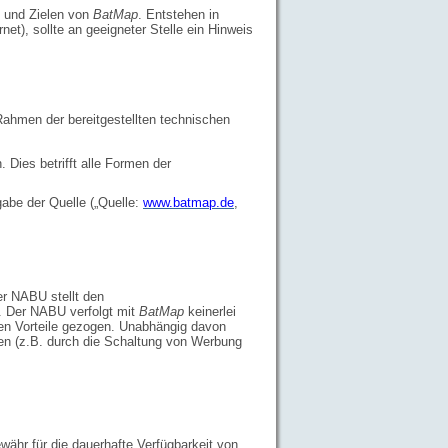
n und Zielen von
BatMap
. Entstehen in
t), sollte an geeigneter Stelle ein Hinweis
ahmen der bereitgestellten technischen
Dies betrifft alle Formen der
abe der Quelle („Quelle:
www.batmap.de
,
er NABU stellt den
g. Der NABU verfolgt mit
BatMap
keinerlei
en Vorteile gezogen. Unabhängig davon
ifen (z.B. durch die Schaltung von Werbung
ähr für die dauerhafte Verfügbarkeit von