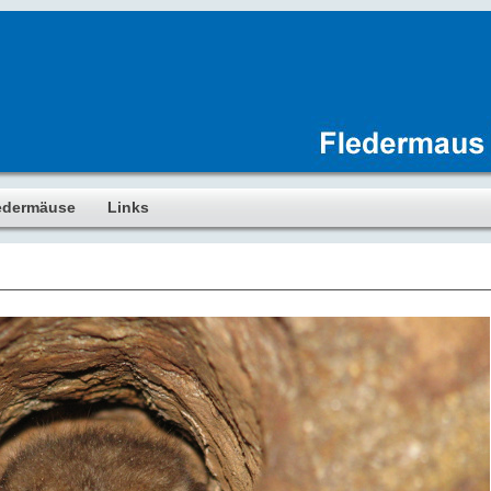
edermäuse
Links