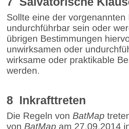
7 Salvatorische Klaus
Sollte eine der vorgenannte
undurchführbar sein oder werd
übrigen Bestimmungen hiervon
unwirksamen oder undurchfüh
wirksame oder praktikable Be
werden.
8 Inkrafttreten
Die Regeln von
BatMap
treten
von
BatMap
am 27.09.2014 in