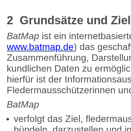
2 Grundsätze und Zie
BatMap
ist ein internetbasier
www.batmap.de
) das gescha
Zusammenführung, Darstellun
kundlichen Daten zu ermöglic
hierfür ist der Informationsa
Fledermausschützer­innen und
BatMap
verfolgt das Ziel, flederma
bündeln, darzustellen und i