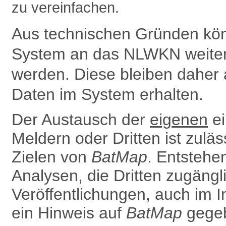
zu vereinfachen.
Aus technischen Gründen kön
System an das NLWKN weiter­g
werden. Diese bleiben daher 
Daten im System erhalten.
Der Austausch der
eigenen
ei
Meldern oder Dritten ist zulä
Zielen von
BatMap
. Entsteh
Analysen, die Dritten zugäng
Ver­öffentlichungen, auch im In
ein Hinweis auf
BatMap
gegeb