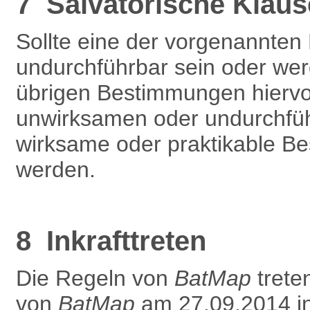
7 Salvatorische Klaus
Sollte eine der vorgenannte
undurchführbar sein oder werd
übrigen Bestimmungen hiervon
unwirksamen oder undurchfüh
wirksame oder praktikable Be
werden.
8 Inkrafttreten
Die Regeln von
BatMap
treten
von
BatMap
am 27.09.2014 in