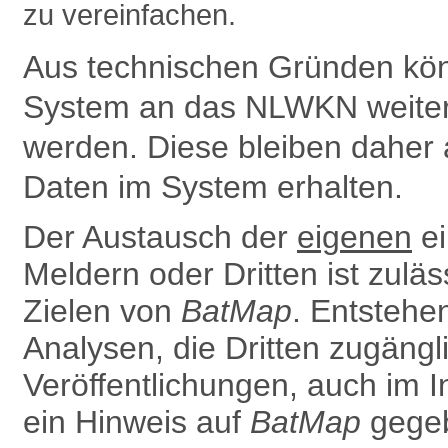
zu vereinfachen.
Aus technischen Gründen kön
System an das NLWKN weiter­g
werden. Diese bleiben daher 
Daten im System erhalten.
Der Austausch der
eigenen
ei
Meldern oder Dritten ist zulä
Zielen von
BatMap
. Entsteh
Analysen, die Dritten zugäng
Ver­öffentlichungen, auch im In
ein Hinweis auf
BatMap
gegeb