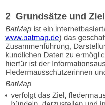
2 Grundsätze und Zie
BatMap
ist ein internetbasier
www.batmap.de
) das gescha
Zusammenführung, Darstellun
kundlichen Daten zu ermöglic
hierfür ist der Informationsa
Fledermausschützer­innen und
BatMap
verfolgt das Ziel, flederma
bündeln, darzustellen und i