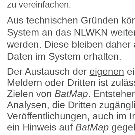
zu vereinfachen.
Aus technischen Gründen kön
System an das NLWKN weiter­g
werden. Diese bleiben daher 
Daten im System erhalten.
Der Austausch der
eigenen
ei
Meldern oder Dritten ist zulä
Zielen von
BatMap
. Entsteh
Analysen, die Dritten zugäng
Ver­öffentlichungen, auch im In
ein Hinweis auf
BatMap
gegeb