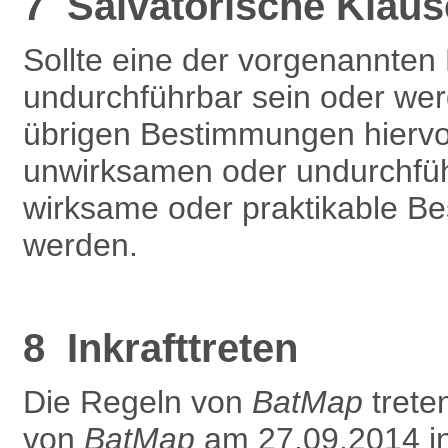
7 Salvatorische Klaus
Sollte eine der vorgenannte
undurchführbar sein oder werd
übrigen Bestimmungen hiervon
unwirksamen oder undurchfüh
wirksame oder praktikable Be
werden.
8 Inkrafttreten
Die Regeln von
BatMap
treten
von
BatMap
am 27.09.2014 in