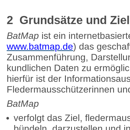
2 Grundsätze und Zie
BatMap
ist ein internetbasier
www.batmap.de
) das gescha
Zusammenführung, Darstellun
kundlichen Daten zu ermöglic
hierfür ist der Informationsa
Fledermausschützer­innen und
BatMap
verfolgt das Ziel, flederma
bündeln, darzustellen und i