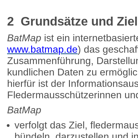
2 Grundsätze und Zie
BatMap
ist ein internetbasier
www.batmap.de
) das gescha
Zusammenführung, Darstellun
kundlichen Daten zu ermöglic
hierfür ist der Informationsa
Fledermausschützer­innen und
BatMap
verfolgt das Ziel, flederma
bündeln, darzustellen und i