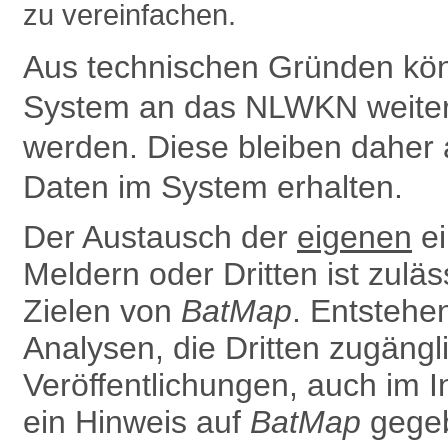
zu vereinfachen.
Aus technischen Gründen kön
System an das NLWKN weiter­g
werden. Diese bleiben daher 
Daten im System erhalten.
Der Austausch der
eigenen
ei
Meldern oder Dritten ist zulä
Zielen von
BatMap
. Entsteh
Analysen, die Dritten zugäng
Ver­öffentlichungen, auch im In
ein Hinweis auf
BatMap
gegeb