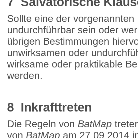
7 Salvatorische Klaus
Sollte eine der vorgenannte
undurchführbar sein oder werd
übrigen Bestimmungen hiervon
unwirksamen oder undurchfüh
wirksame oder praktikable Be
werden.
8 Inkrafttreten
Die Regeln von
BatMap
treten
von
BatMap
am 27.09.2014 in