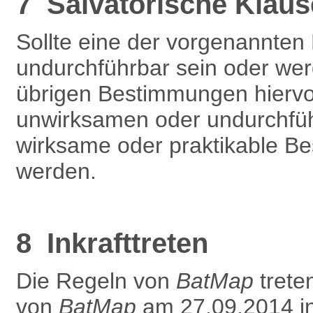
7 Salvatorische Klaus
Sollte eine der vorgenannte
undurchführbar sein oder werd
übrigen Bestimmungen hiervon
unwirksamen oder undurchfüh
wirksame oder praktikable Be
werden.
8 Inkrafttreten
Die Regeln von
BatMap
treten
von
BatMap
am 27.09.2014 in