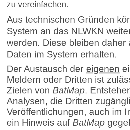
zu vereinfachen.
Aus technischen Gründen kön
System an das NLWKN weiter­g
werden. Diese bleiben daher 
Daten im System erhalten.
Der Austausch der
eigenen
ei
Meldern oder Dritten ist zulä
Zielen von
BatMap
. Entsteh
Analysen, die Dritten zugäng
Ver­öffentlichungen, auch im In
ein Hinweis auf
BatMap
gegeb