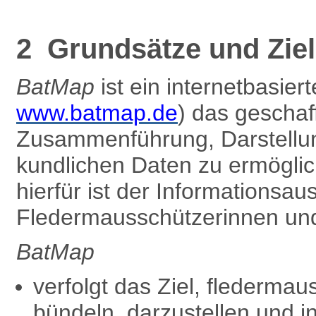
2 Grundsätze und Zie
BatMap
ist ein internetbasier
www.batmap.de
) das gescha
Zusammenführung, Darstellun
kundlichen Daten zu ermöglic
hierfür ist der Informationsa
Fledermausschützer­innen und
BatMap
verfolgt das Ziel, flederma
bündeln, darzustellen und i