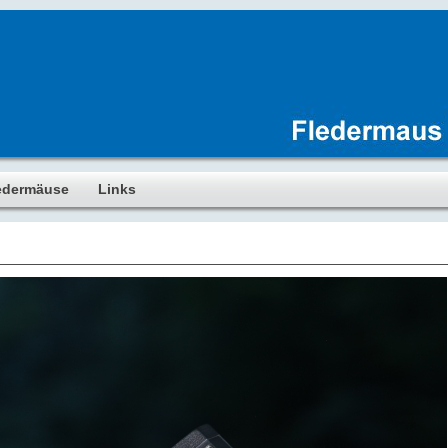
edermäuse
Links