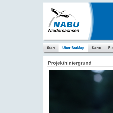
Start
Über BatMap
Karte
Fl
Projekthintergrund