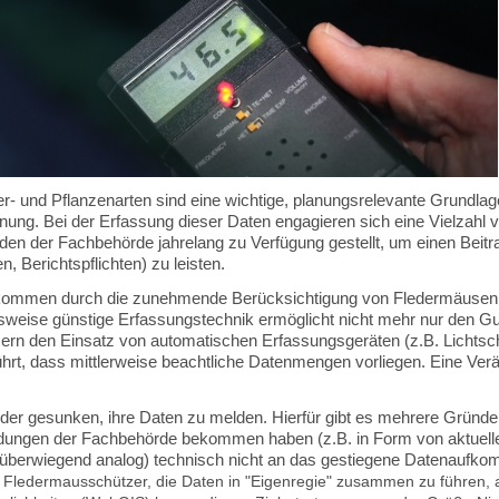
 und Pflanzenarten sind eine wichtige, planungs­relevante Grundlag
ung. Bei der Erfassung dieser Daten engagieren sich eine Vielzahl v
n der Fachbehörde jahrelang zu Verfügung gestellt, um einen Beitra
, Berichtspflichten) zu leisten.
ufkommen durch die zunehmende Berücksichtigung von Fledermäusen b
hsweise günstige Erfassungstechnik ermöglicht nicht mehr nur den G
rn den Einsatz von automatischen Erfassungsgeräten (z.B. Lichtsc
rt, dass mittlerweise beachtliche Datenmengen vorliegen. Eine Verä
Melder gesunken, ihre Daten zu melden. Hierfür gibt es mehrere Gründe.
dungen
der Fachbehörde bekommen haben
(z.B. in Form von aktuel
(überwiegend analog) technisch nicht an das gestiegene Datenaufk
r Fledermausschützer, die Daten in "Eigenregie" zusammen zu führen,