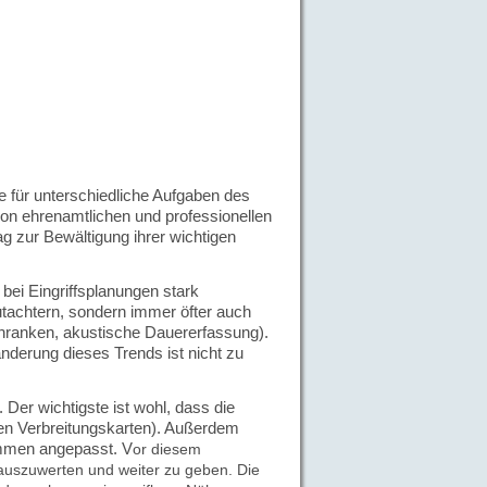
e für unterschiedliche Aufgaben des
on ehren­amtlichen und professionellen
g zur Bewältigung ihrer wichtigen
ei Eingriffsplanungen stark
utachtern, sondern immer öfter auch
hranken, akustische Dauererfassung).
nderung dieses Trends ist nicht zu
 Der wichtigste ist wohl, dass die
len Verbreitungskarten)
. Außerdem
ommen angepasst. V
or diesem
 auszuwerten und weiter zu geben.
Die