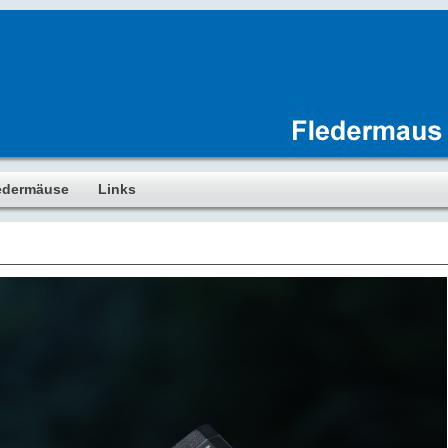
edermäuse
Links