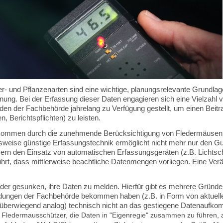
 und Pflanzenarten sind eine wichtige, planungs­relevante Grundlag
ung. Bei der Erfassung dieser Daten engagieren sich eine Vielzahl v
n der Fachbehörde jahrelang zu Verfügung gestellt, um einen Beitra
, Berichtspflichten) zu leisten.
ufkommen durch die zunehmende Berücksichtigung von Fledermäusen b
hsweise günstige Erfassungstechnik ermöglicht nicht mehr nur den G
rn den Einsatz von automatischen Erfassungsgeräten (z.B. Lichtsc
rt, dass mittlerweise beachtliche Datenmengen vorliegen. Eine Verä
Melder gesunken, ihre Daten zu melden. Hierfür gibt es mehrere Gründe.
dungen
der Fachbehörde bekommen haben
(z.B. in Form von aktuel
(überwiegend analog) technisch nicht an das gestiegene Datenaufk
r Fledermausschützer, die Daten in "Eigenregie" zusammen zu führen,