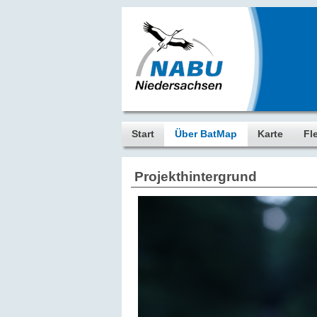
Start
Über BatMap
Karte
Fl
Projekthintergrund