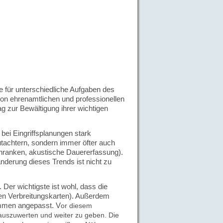
e für unterschiedliche Aufgaben des
on ehren­amtlichen und professionellen
g zur Bewältigung ihrer wichtigen
ei Eingriffsplanungen stark
utachtern, sondern immer öfter auch
hranken, akustische Dauererfassung).
nderung dieses Trends ist nicht zu
 Der wichtigste ist wohl, dass die
len Verbreitungskarten)
. Außerdem
ommen angepasst. V
or diesem
 auszuwerten und weiter zu geben.
Die