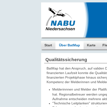
Start
Über BatMap
Karte
Fl
Qualitätssicherung
BatMap hat den Anspruch, auf validen Da
finanzierten Laufzeit konnte die Qualit
finanzierten Projektphase hinaus sicher
Kompetenz der Melderinnen und Melder n
Melderinnnen und Melder der Plattf
hat. Regionalbetreuer werden ungep
Aufnahme entscheiden mehrere akti
"Technische Leitplanken" strukturie