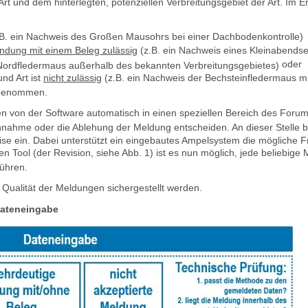
t und dem hinterlegten, potenziellen Verbreitungsgebiet der Art. Im 
.B. ein Nachweis des Großen Mausohrs bei einer Dachbodenkontrolle)
indung mit einem Beleg zulässig
(z.B. ein Nachweis eines Kleinabendse
oder
Nordfledermaus außerhalb des bekannten Verbreitungsgebietes)
nd Art ist
nicht zulässig
(z.B. ein Nachweis der Bechsteinfledermaus mi
fgenommen.
 von der Software automatisch in einen speziellen Bereich des Forum
nahme oder die Ablehung der Meldung entscheiden. An dieser Stelle b
ise ein. Dabei unterstützt ein eingebautes Ampelsystem die mögliche 
n Tool (der Revision, siehe Abb. 1) ist es nun möglich, jede beliebi
ühren.
ualität der Meldungen sichergestellt werden.
 Dateneingabe