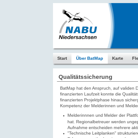
Start
Über BatMap
Karte
Fl
Qualitätssicherung
BatMap hat den Anspruch, auf validen Da
finanzierten Laufzeit konnte die Qualit
finanzierten Projektphase hinaus sicher
Kompetenz der Melderinnen und Melder n
Melderinnnen und Melder der Plattf
hat. Regionalbetreuer werden ungep
Aufnahme entscheiden mehrere akti
"Technische Leitplanken" strukturie