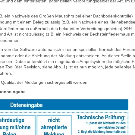
t und dem hinterlegten, potenziellen Verbreitungsgebiet der Art. Im 
.B. ein Nachweis des Großen Mausohrs bei einer Dachbodenkontrolle)
indung mit einem Beleg zulässig
(z.B. ein Nachweis eines Kleinabendse
oder
Nordfledermaus außerhalb des bekannten Verbreitungsgebietes)
nd Art ist
nicht zulässig
(z.B. ein Nachweis der Bechsteinfledermaus mi
fgenommen.
 von der Software automatisch in einen speziellen Bereich des Forum
nahme oder die Ablehung der Meldung entscheiden. An dieser Stelle b
ise ein. Dabei unterstützt ein eingebautes Ampelsystem die mögliche 
n Tool (der Revision, siehe Abb. 1) ist es nun möglich, jede beliebi
ühren.
ualität der Meldungen sichergestellt werden.
 Dateneingabe