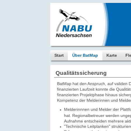
Start
Über BatMap
Karte
Fl
Qualitätssicherung
BatMap hat den Anspruch, auf validen Da
finanzierten Laufzeit konnte die Qualit
finanzierten Projektphase hinaus sicher
Kompetenz der Melderinnen und Melder n
Melderinnnen und Melder der Plattf
hat. Regionalbetreuer werden ungep
Aufnahme entscheiden mehrere akti
"Technische Leitplanken" strukturie