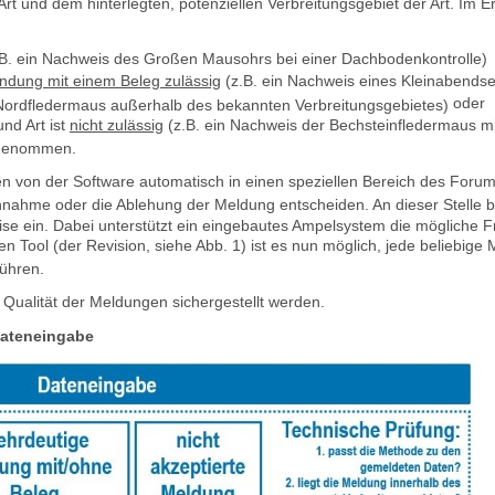
t und dem hinterlegten, potenziellen Verbreitungsgebiet der Art. Im 
.B. ein Nachweis des Großen Mausohrs bei einer Dachbodenkontrolle)
indung mit einem Beleg zulässig
(z.B. ein Nachweis eines Kleinabendse
oder
Nordfledermaus außerhalb des bekannten Verbreitungsgebietes)
nd Art ist
nicht zulässig
(z.B. ein Nachweis der Bechsteinfledermaus mi
fgenommen.
 von der Software automatisch in einen speziellen Bereich des Forum
nahme oder die Ablehung der Meldung entscheiden. An dieser Stelle b
ise ein. Dabei unterstützt ein eingebautes Ampelsystem die mögliche 
n Tool (der Revision, siehe Abb. 1) ist es nun möglich, jede beliebi
ühren.
ualität der Meldungen sichergestellt werden.
 Dateneingabe