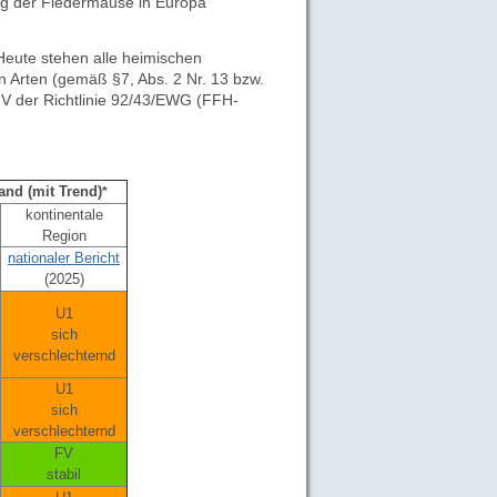
ng der Fledermäuse in Europa
Heute stehen alle heimischen
 Arten (gemäß §7, Abs. 2 Nr. 13 bzw.
V der Richtlinie 92/43/EWG (FFH-
and (mit Trend)
*
kontinentale
Region
nationaler Bericht
(2025)
U1
sich
verschlechternd
U1
sich
verschlechternd
FV
stabil