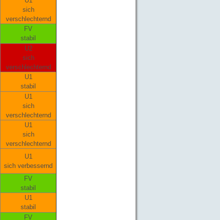
U1
sich
verschlechternd
FV
stabil
U2
sich
verschlechternd
U1
stabil
U1
sich
verschlechternd
U1
sich
verschlechternd
U1
sich verbessernd
FV
stabil
U1
stabil
FV