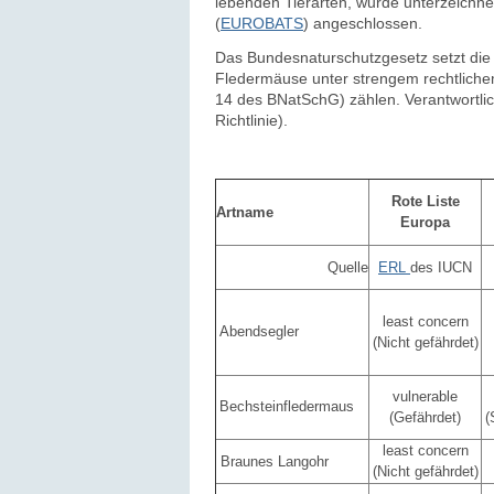
lebenden Tierarten, wurde unterzeichn
(
EUROBATS
) angeschlossen.
Das Bundesnaturschutzgesetz setzt die 
Fled
ermäuse unter strengem rechtlich
14 des BNatSchG) zählen. Verantwortlic
Richtlinie).
Rote Liste
Artname
Europa
Quelle
ERL
des IUCN
least concern
Abendsegler
(Nicht gefährdet)
vulnerable
Bechsteinfledermaus
(Gefährdet)
(
least concern
Braunes Langohr
(Nicht gefährdet)