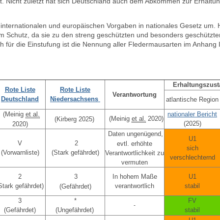
et. Nicht zuletzt hat sich Deutschland auch dem Abkommen zur Erhaltu
internationalen und europäischen Vorgaben in nationales Gesetz um. 
em Schutz
, da sie z
u den streng geschützten und besonders geschützten
h für die Einstufung ist die Nennung aller Fledermausarten im
Anhang I
Erhaltungszust
Rote Liste
Rote Liste
Verantwortung
Deutschland
Niedersachsens
atlantische Region
(Meinig
et al.
nationaler Bericht
(Meinig
et al.
2020)
(Kirberg 2025)
(2025
)
2020)
Daten ungenügend,
U1
V
2
evtl. erhöhte
sich
(Vorwarnliste)
(Stark gefährdet)
Verantwortlichkeit zu
verschlechternd
vermuten
2
3
In hohem Maße
U1
Stark gefährdet)
verantwortlich
stabil
(Gefährdet)
3
*
FV
-
(Gefährdet)
(Ungefährdet)
stabil