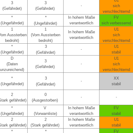
U1
3
3
-
sich
(Gefährdet)
(Gefährdet)
verschlechternd
*
*
In hohem Maße
FV
(Ungefährdet)
verantwortlich
sich verbessernd
(Ungefährdet)
1
1
U1
In hohem Maße
Vom Aussterben
(Vom Aussterben
sich
verantwortlich
bedroht)
bedroht)
verschlechternd
*
3
U1
-
(Ungefährdet)
stabil
(Gefährdet)
D
U1
3
(Daten
-
sich
(Gefährdet)
unzureichend)
verschlechternd
*
3
XX
-
(Ungefährdet)
stabil
(Gefährdet)
2
0
-
-
Stark gefährdet)
(Ausgestorben)
*
V
In hohem Maße
FV
(Ungefährdet)
(Vorwarnliste)
verantwortlich
stabil
2
2
In hohem Maße
U1
Stark gefährdet)
(Stark gefährdet)
verantwortlich
stabil
*
*
FV