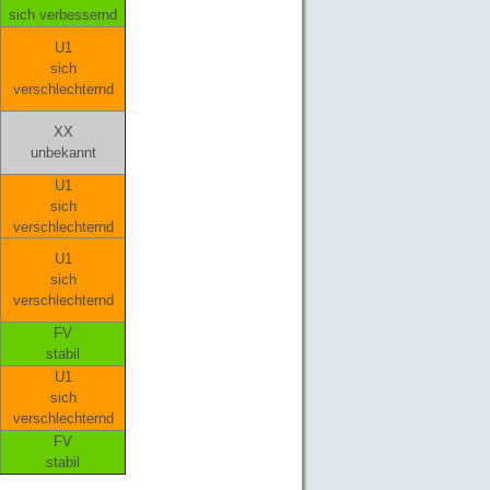
sich verbessernd
U1
sich
verschlechternd
XX
unbekannt
U1
sich
verschlechternd
U1
sich
verschlechternd
FV
stabil
U1
sich
verschlechternd
FV
stabil