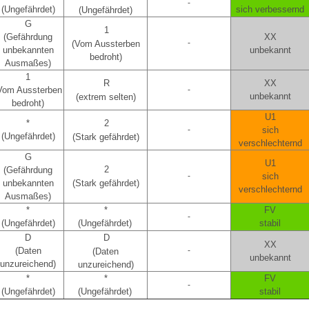
-
(Ungefährdet)
sich verbessernd
(Ungefährdet)
G
1
(Gefährdung
XX
-
(Vom Aussterben
unbekannten
unbekannt
bedroht)
Ausmaßes)
1
R
XX
Vom Aussterben
-
unbekannt
(extrem selten)
bedroht)
U1
*
2
-
sich
(Ungefährdet)
(Stark gefährdet)
verschlechternd
G
U1
2
(Gefährdung
-
sich
unbekannten
(Stark gefährdet)
verschlechternd
Ausmaßes)
*
*
FV
-
(Ungefährdet)
(Ungefährdet)
stabil
D
D
XX
(Daten
-
(Daten
unbekannt
unzureichend)
unzureichend)
*
*
FV
-
(Ungefährdet)
(Ungefährdet)
stabil