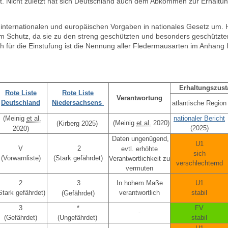
et. Nicht zuletzt hat sich Deutschland auch dem Abkommen zur Erhaltu
internationalen und europäischen Vorgaben in nationales Gesetz um. 
em Schutz
, da sie z
u den streng geschützten und besonders geschützten
h für die Einstufung ist die Nennung aller Fledermausarten im
Anhang I
Erhaltungszust
Rote Liste
Rote Liste
Verantwortung
Deutschland
Niedersachsens
atlantische Region
(Meinig
et al.
nationaler Bericht
(Meinig
et al.
2020)
(Kirberg 2025)
(2025
)
2020)
Daten ungenügend,
U1
V
2
evtl. erhöhte
sich
(Vorwarnliste)
(Stark gefährdet)
Verantwortlichkeit zu
verschlechternd
vermuten
2
3
In hohem Maße
U1
Stark gefährdet)
verantwortlich
stabil
(Gefährdet)
3
*
FV
-
(Gefährdet)
(Ungefährdet)
stabil