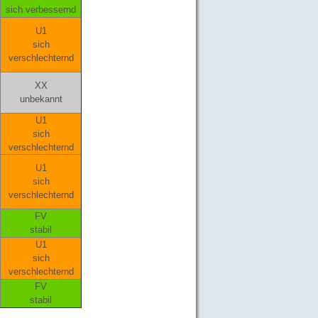
sich verbessernd
U1
sich
verschlechternd
XX
unbekannt
U1
sich
verschlechternd
U1
sich
verschlechternd
FV
stabil
U1
sich
verschlechternd
FV
stabil