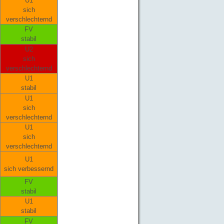
U1
sich
verschlechternd
FV
stabil
U2
sich
verschlechternd
U1
stabil
U1
sich
verschlechternd
U1
sich
verschlechternd
U1
sich verbessernd
FV
stabil
U1
stabil
FV