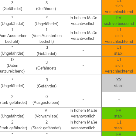
U1
3
3
-
sich
(Gefährdet)
(Gefährdet)
verschlechternd
*
*
In hohem Maße
FV
(Ungefährdet)
verantwortlich
sich verbessernd
(Ungefährdet)
1
1
U1
In hohem Maße
Vom Aussterben
(Vom Aussterben
sich
verantwortlich
bedroht)
bedroht)
verschlechternd
*
3
U1
-
(Ungefährdet)
stabil
(Gefährdet)
D
U1
3
(Daten
-
sich
(Gefährdet)
unzureichend)
verschlechternd
*
3
XX
-
(Ungefährdet)
stabil
(Gefährdet)
2
0
-
-
Stark gefährdet)
(Ausgestorben)
*
V
In hohem Maße
FV
(Ungefährdet)
(Vorwarnliste)
verantwortlich
stabil
2
2
In hohem Maße
U1
Stark gefährdet)
(Stark gefährdet)
verantwortlich
stabil
*
*
FV