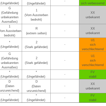
-
(Ungefährdet)
sich verbessernd
(Ungefährdet)
G
1
(Gefährdung
XX
-
(Vom Aussterben
unbekannten
unbekannt
bedroht)
Ausmaßes)
1
R
XX
Vom Aussterben
-
unbekannt
(extrem selten)
bedroht)
U1
*
2
-
sich
(Ungefährdet)
(Stark gefährdet)
verschlechternd
G
U1
2
(Gefährdung
-
sich
unbekannten
(Stark gefährdet)
verschlechternd
Ausmaßes)
*
*
FV
-
(Ungefährdet)
(Ungefährdet)
stabil
D
D
XX
(Daten
-
(Daten
unbekannt
unzureichend)
unzureichend)
*
*
FV
-
(Ungefährdet)
(Ungefährdet)
stabil