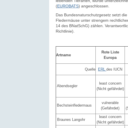
lebenden Tierarten, wurde unterzeichn
(
EUROBATS
) angeschlossen.
Das Bundesnaturschutzgesetz setzt die 
Fled
ermäuse unter strengem rechtlich
14 des BNatSchG) zählen. Verantwortlic
Richtlinie).
Rote Liste
Artname
Europa
Quelle
ERL
des IUCN
least concern
Abendsegler
(Nicht gefährdet)
vulnerable
Bechsteinfledermaus
(Gefährdet)
(
least concern
Braunes Langohr
(Nicht gefährdet)