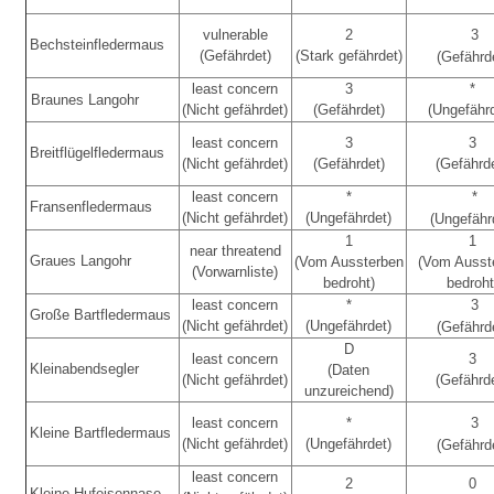
vulnerable
2
3
Bechsteinfledermaus
(Gefährdet)
(Stark gefährdet)
(Gefährd
least concern
3
*
Braunes Langohr
(Nicht gefährdet)
(Gefährdet)
(Ungefähr
least concern
3
3
Breitflügelfledermaus
(Nicht gefährdet)
(Gefährdet)
(Gefährd
least concern
*
*
Fransenfledermaus
(Nicht gefährdet)
(Ungefährdet)
(Ungefähr
1
1
near threatend
Graues Langohr
(Vom Aussterben
(Vom Ausst
(Vorwarnliste)
bedroht)
bedroht
least concern
*
3
Große Bartfledermaus
(Nicht gefährdet)
(Ungefährdet)
(Gefährd
D
least concern
3
Kleinabendsegler
(Daten
(Nicht gefährdet)
(Gefährd
unzureichend)
least concern
*
3
Kleine Bartfledermaus
(Nicht gefährdet)
(Ungefährdet)
(Gefährd
least concern
2
0
Kleine Hufeisennase