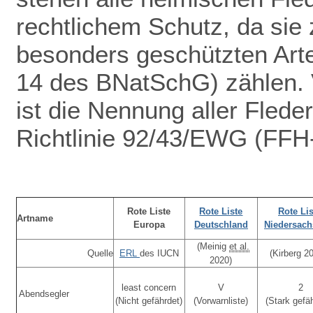
rechtlichem Schutz
, da sie 
besonders geschützten Arte
14 des BNatSchG) zählen. V
ist die Nennung aller Fled
Richtlinie 92/43/EWG (FFH-
Rote Liste
Rote Liste
Rote Lis
Artname
Europa
Deutschland
Niedersac
(Meinig
et al.
Quelle
ERL
des IUCN
(Kirberg 2
2020)
least concern
V
2
Abendsegler
(Nicht gefährdet)
(Vorwarnliste)
(Stark gefä