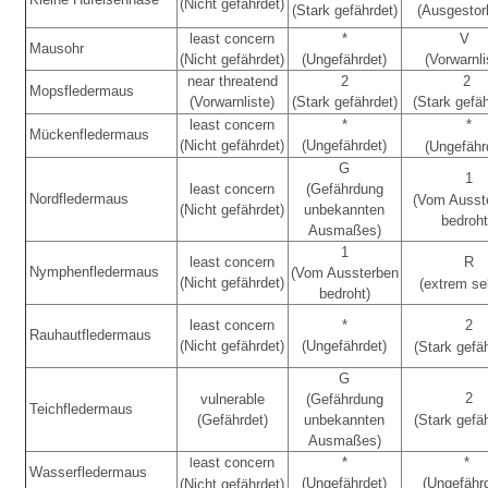
(Nicht gefährdet)
(Stark gefährdet)
(Ausgesto
least concern
*
V
Mausohr
(Nicht gefährdet)
(Ungefährdet)
(Vorwarnli
near threatend
2
2
Mopsfledermaus
(Vorwarnliste)
(Stark gefährdet)
(Stark gefäh
least concern
*
*
Mückenfledermaus
(Nicht gefährdet)
(Ungefährdet)
(Ungefähr
G
1
least concern
(Gefährdung
Nordfledermaus
(Vom Ausst
(Nicht gefährdet)
unbekannten
bedroht
Ausmaßes)
1
least concern
R
Nymphenfledermaus
(Vom Aussterben
(Nicht gefährdet)
(extrem se
bedroht)
least concern
*
2
Rauhautfledermaus
(Nicht gefährdet)
(Ungefährdet)
(Stark gefä
G
2
vulnerable
(Gefährdung
Teichfledermaus
(Gefährdet)
unbekannten
(Stark gefä
Ausmaßes)
east concern
*
*
l
Wasserfledermaus
(Ungefährdet)
(Ungefähr
(Nicht gefährdet)