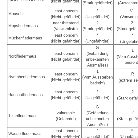
(Nicht gefährdet)
(Stark gefährdet)
(Ausgesto
least concern
*
V
Mausohr
(Nicht gefährdet)
(Ungefährdet)
(Vorwarnli
near threatend
2
2
Mopsfledermaus
(Vorwarnliste)
(Stark gefährdet)
(Stark gefäh
least concern
*
*
Mückenfledermaus
(Nicht gefährdet)
(Ungefährdet)
(Ungefähr
G
1
least concern
(Gefährdung
Nordfledermaus
(Vom Ausst
(Nicht gefährdet)
unbekannten
bedroht
Ausmaßes)
1
least concern
R
Nymphenfledermaus
(Vom Aussterben
(Nicht gefährdet)
(extrem se
bedroht)
least concern
*
2
Rauhautfledermaus
(Nicht gefährdet)
(Ungefährdet)
(Stark gefä
G
2
vulnerable
(Gefährdung
Teichfledermaus
(Gefährdet)
unbekannten
(Stark gefä
Ausmaßes)
east concern
*
*
l
Wasserfledermaus
(Ungefährdet)
(Ungefähr
(Nicht gefährdet)