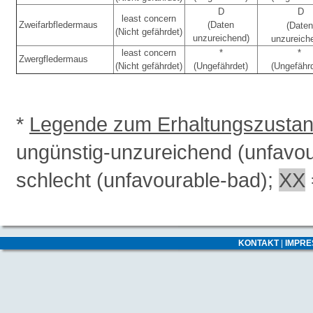
D
D
least concern
Zweifarbfledermaus
(Daten
(Daten
(Nicht gefährdet)
unzureichend)
unzureich
least concern
*
*
Zwergfledermaus
(Nicht gefährdet)
(Ungefährdet)
(Ungefähr
*
Legende zum Erhaltungszusta
ungünstig-unzureichend (unfavo
schlecht (unfavourable-bad);
XX
KONTAKT
|
IMPR