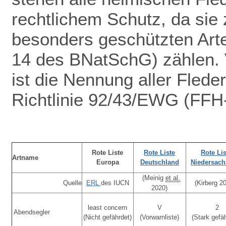
rechtlichem Schutz
, da sie 
besonders geschützten Arte
14 des BNatSchG) zählen. V
ist die Nennung aller Fled
Richtlinie 92/43/EWG (FFH-
Rote Liste
Rote Liste
Rote Lis
Artname
Europa
Deutschland
Niedersac
(Meinig
et al.
Quelle
ERL
des IUCN
(Kirberg 2
2020)
least concern
V
2
Abendsegler
(Nicht gefährdet)
(Vorwarnliste)
(Stark gefä