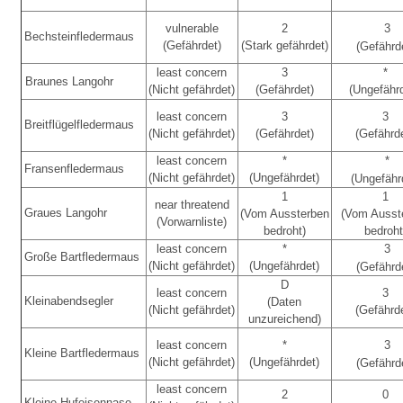
vulnerable
2
3
Bechsteinfledermaus
(Gefährdet)
(Stark gefährdet)
(Gefährd
least concern
3
*
Braunes Langohr
(Nicht gefährdet)
(Gefährdet)
(Ungefähr
least concern
3
3
Breitflügelfledermaus
(Nicht gefährdet)
(Gefährdet)
(Gefährd
least concern
*
*
Fransenfledermaus
(Nicht gefährdet)
(Ungefährdet)
(Ungefähr
1
1
near threatend
Graues Langohr
(Vom Aussterben
(Vom Ausst
(Vorwarnliste)
bedroht)
bedroht
least concern
*
3
Große Bartfledermaus
(Nicht gefährdet)
(Ungefährdet)
(Gefährd
D
least concern
3
Kleinabendsegler
(Daten
(Nicht gefährdet)
(Gefährd
unzureichend)
least concern
*
3
Kleine Bartfledermaus
(Nicht gefährdet)
(Ungefährdet)
(Gefährd
least concern
2
0
Kleine Hufeisennase