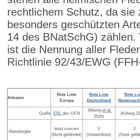
rechtlichem Schutz
, da sie 
besonders geschützten Arte
14 des BNatSchG) zählen. V
ist die Nennung aller Fled
Richtlinie 92/43/EWG (FFH-
Rote Liste
Rote Liste
Rote Lis
Artname
Europa
Deutschland
Niedersac
(Meinig
et al.
Quelle
ERL
des IUCN
(Kirberg 2
2020)
least concern
V
2
Abendsegler
(Nicht gefährdet)
(Vorwarnliste)
(Stark gefä