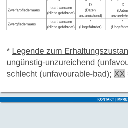
D
D
least concern
Zweifarbfledermaus
(Daten
(Daten
(Nicht gefährdet)
unzureichend)
unzureich
least concern
*
*
Zwergfledermaus
(Nicht gefährdet)
(Ungefährdet)
(Ungefähr
*
Legende zum Erhaltungszusta
ungünstig-unzureichend (unfavo
schlecht (unfavourable-bad);
XX
KONTAKT
|
IMPR