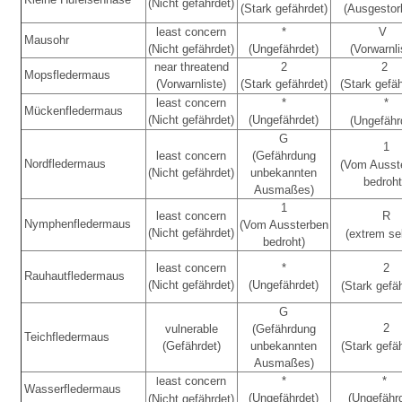
(Nicht gefährdet)
(Stark gefährdet)
(Ausgesto
least concern
*
V
Mausohr
(Nicht gefährdet)
(Ungefährdet)
(Vorwarnli
near threatend
2
2
Mopsfledermaus
(Vorwarnliste)
(Stark gefährdet)
(Stark gefäh
least concern
*
*
Mückenfledermaus
(Nicht gefährdet)
(Ungefährdet)
(Ungefähr
G
1
least concern
(Gefährdung
Nordfledermaus
(Vom Ausst
(Nicht gefährdet)
unbekannten
bedroht
Ausmaßes)
1
least concern
R
Nymphenfledermaus
(Vom Aussterben
(Nicht gefährdet)
(extrem se
bedroht)
least concern
*
2
Rauhautfledermaus
(Nicht gefährdet)
(Ungefährdet)
(Stark gefä
G
2
vulnerable
(Gefährdung
Teichfledermaus
(Gefährdet)
unbekannten
(Stark gefä
Ausmaßes)
east concern
*
*
l
Wasserfledermaus
(Ungefährdet)
(Ungefähr
(Nicht gefährdet)