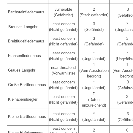
vulnerable
2
3
Bechsteinfledermaus
(Gefährdet)
(Stark gefährdet)
(Gefährd
least concern
3
*
Braunes Langohr
(Nicht gefährdet)
(Gefährdet)
(Ungefähr
least concern
3
3
Breitflügelfledermaus
(Nicht gefährdet)
(Gefährdet)
(Gefährd
least concern
*
*
Fransenfledermaus
(Nicht gefährdet)
(Ungefährdet)
(Ungefähr
1
1
near threatend
Graues Langohr
(Vom Aussterben
(Vom Ausst
(Vorwarnliste)
bedroht)
bedroht
least concern
*
3
Große Bartfledermaus
(Nicht gefährdet)
(Ungefährdet)
(Gefährd
D
least concern
3
Kleinabendsegler
(Daten
(Nicht gefährdet)
(Gefährd
unzureichend)
least concern
*
3
Kleine Bartfledermaus
(Nicht gefährdet)
(Ungefährdet)
(Gefährd
least concern
2
0
Kleine Hufeisennase