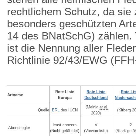
rechtlichem Schutz
, da sie 
besonders geschützten Arte
14 des BNatSchG) zählen. V
ist die Nennung aller Fled
Richtlinie 92/43/EWG (FFH-
Rote Liste
Rote Liste
Rote Lis
Artname
Europa
Deutschland
Niedersac
(Meinig
et al.
Quelle
ERL
des IUCN
(Kirberg 2
2020)
least concern
V
2
Abendsegler
(Nicht gefährdet)
(Vorwarnliste)
(Stark gefä