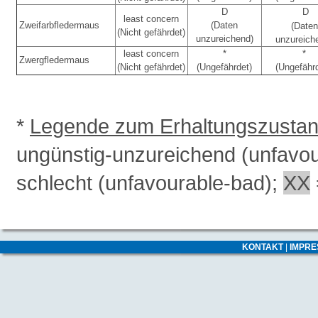
D
D
least concern
Zweifarbfledermaus
(Daten
(Daten
(Nicht gefährdet)
unzureichend)
unzureich
least concern
*
*
Zwergfledermaus
(Nicht gefährdet)
(Ungefährdet)
(Ungefähr
*
Legende zum Erhaltungszusta
ungünstig-unzureichend (unfavo
schlecht (unfavourable-bad);
XX
KONTAKT
|
IMPR