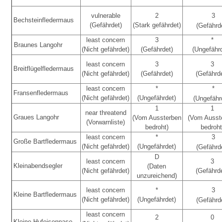
vulnerable
2
3
Bechsteinfledermaus
(Gefährdet)
(Stark gefährdet)
(Gefährd
least concern
3
*
Braunes Langohr
(Nicht gefährdet)
(Gefährdet)
(Ungefähr
least concern
3
3
Breitflügelfledermaus
(Nicht gefährdet)
(Gefährdet)
(Gefährd
least concern
*
*
Fransenfledermaus
(Nicht gefährdet)
(Ungefährdet)
(Ungefähr
1
1
near threatend
Graues Langohr
(Vom Aussterben
(Vom Ausst
(Vorwarnliste)
bedroht)
bedroht
least concern
*
3
Große Bartfledermaus
(Nicht gefährdet)
(Ungefährdet)
(Gefährd
D
least concern
3
Kleinabendsegler
(Daten
(Nicht gefährdet)
(Gefährd
unzureichend)
least concern
*
3
Kleine Bartfledermaus
(Nicht gefährdet)
(Ungefährdet)
(Gefährd
least concern
2
0
Kleine Hufeisennase