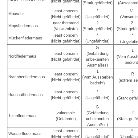
(Nicht gefährdet)
(Stark gefährdet)
(Ausgesto
least concern
*
V
Mausohr
(Nicht gefährdet)
(Ungefährdet)
(Vorwarnli
near threatend
2
2
Mopsfledermaus
(Vorwarnliste)
(Stark gefährdet)
(Stark gefäh
least concern
*
*
Mückenfledermaus
(Nicht gefährdet)
(Ungefährdet)
(Ungefähr
G
1
least concern
(Gefährdung
Nordfledermaus
(Vom Ausst
(Nicht gefährdet)
unbekannten
bedroht
Ausmaßes)
1
least concern
R
Nymphenfledermaus
(Vom Aussterben
(Nicht gefährdet)
(extrem se
bedroht)
least concern
*
2
Rauhautfledermaus
(Nicht gefährdet)
(Ungefährdet)
(Stark gefä
G
2
vulnerable
(Gefährdung
Teichfledermaus
(Gefährdet)
unbekannten
(Stark gefä
Ausmaßes)
east concern
*
*
l
Wasserfledermaus
(Ungefährdet)
(Ungefähr
(Nicht gefährdet)