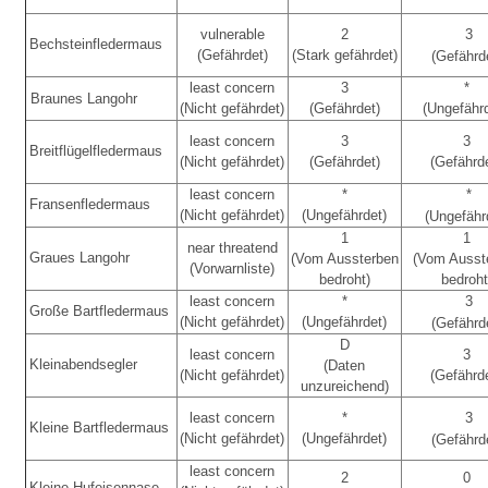
vulnerable
2
3
Bechsteinfledermaus
(Gefährdet)
(Stark gefährdet)
(Gefährd
least concern
3
*
Braunes Langohr
(Nicht gefährdet)
(Gefährdet)
(Ungefähr
least concern
3
3
Breitflügelfledermaus
(Nicht gefährdet)
(Gefährdet)
(Gefährd
least concern
*
*
Fransenfledermaus
(Nicht gefährdet)
(Ungefährdet)
(Ungefähr
1
1
near threatend
Graues Langohr
(Vom Aussterben
(Vom Ausst
(Vorwarnliste)
bedroht)
bedroht
least concern
*
3
Große Bartfledermaus
(Nicht gefährdet)
(Ungefährdet)
(Gefährd
D
least concern
3
Kleinabendsegler
(Daten
(Nicht gefährdet)
(Gefährd
unzureichend)
least concern
*
3
Kleine Bartfledermaus
(Nicht gefährdet)
(Ungefährdet)
(Gefährd
least concern
2
0
Kleine Hufeisennase