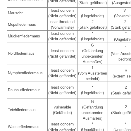
(Nicht gefährdet)
(Stark gefährdet)
(Ausgesto
least concern
*
V
Mausohr
(Nicht gefährdet)
(Ungefährdet)
(Vorwarnli
near threatend
2
2
Mopsfledermaus
(Vorwarnliste)
(Stark gefährdet)
(Stark gefäh
least concern
*
*
Mückenfledermaus
(Nicht gefährdet)
(Ungefährdet)
(Ungefähr
G
1
least concern
(Gefährdung
Nordfledermaus
(Vom Ausst
(Nicht gefährdet)
unbekannten
bedroht
Ausmaßes)
1
least concern
R
Nymphenfledermaus
(Vom Aussterben
(Nicht gefährdet)
(extrem se
bedroht)
least concern
*
2
Rauhautfledermaus
(Nicht gefährdet)
(Ungefährdet)
(Stark gefä
G
2
vulnerable
(Gefährdung
Teichfledermaus
(Gefährdet)
unbekannten
(Stark gefä
Ausmaßes)
east concern
*
*
l
Wasserfledermaus
(Ungefährdet)
(Ungefähr
(Nicht gefährdet)