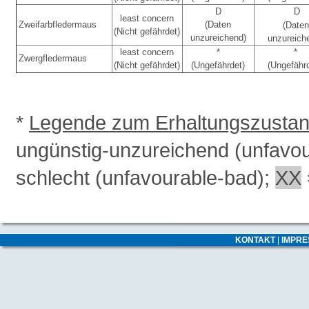
D
D
least concern
Zweifarbfledermaus
(Daten
(Daten
(Nicht gefährdet)
unzureichend)
unzureich
least concern
*
*
Zwergfledermaus
(Nicht gefährdet)
(Ungefährdet)
(Ungefähr
*
Legende zum Erhaltungszusta
ungünstig-unzureichend (unfavo
schlecht (unfavourable-bad);
XX
KONTAKT
|
IMPR