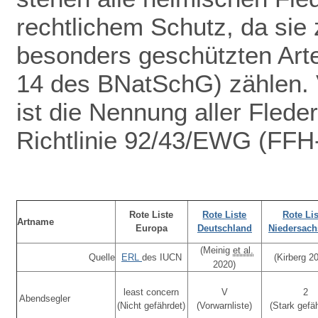
rechtlichem Schutz
, da sie 
besonders geschützten Arte
14 des BNatSchG) zählen. V
ist die Nennung aller Fled
Richtlinie 92/43/EWG (FFH-
Rote Liste
Rote Liste
Rote Lis
Artname
Europa
Deutschland
Niedersac
(Meinig
et al.
Quelle
ERL
des IUCN
(Kirberg 2
2020)
least concern
V
2
Abendsegler
(Nicht gefährdet)
(Vorwarnliste)
(Stark gefä